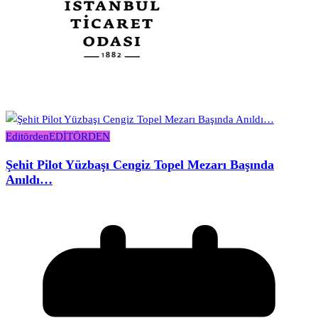
Editörden
EDİTÖRDEN
Şehit Pilot Yüzbaşı Cengiz Topel Mezarı Başında
Anıldı…