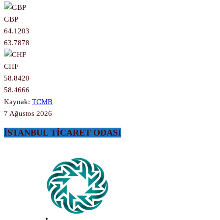
GBP
64.1203
63.7878
CHF
58.8420
58.4666
Kaynak:
TCMB
7 Ağustos 2026
İSTANBUL TİCARET ODASI