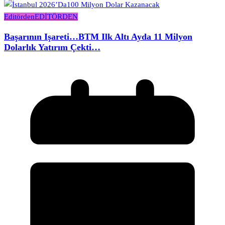
Editörden
EDİTÖRDEN
Başarının Işareti…BTM Ilk Altı Ayda 11 Milyon
Dolarlık Yatırım Çekti…