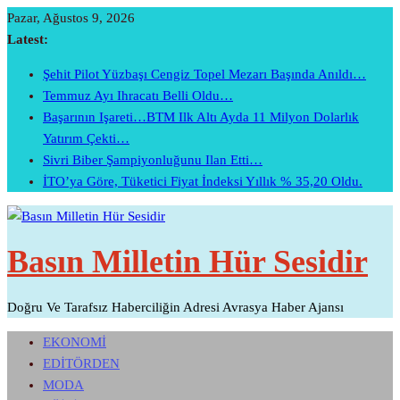
Skip
Pazar, Ağustos 9, 2026
To
Latest:
Content
Şehit Pilot Yüzbaşı Cengiz Topel Mezarı Başında Anıldı…
Temmuz Ayı Ihracatı Belli Oldu…
Başarının Işareti…BTM Ilk Altı Ayda 11 Milyon Dolarlık
Yatırım Çekti…
Sivri Biber Şampiyonluğunu Ilan Etti…
İTO’ya Göre, Tüketici Fiyat İndeksi Yıllık % 35,20 Oldu.
Basın Milletin Hür Sesidir
Doğru Ve Tarafsız Haberciliğin Adresi Avrasya Haber Ajansı
EKONOMİ
EDİTÖRDEN
MODA