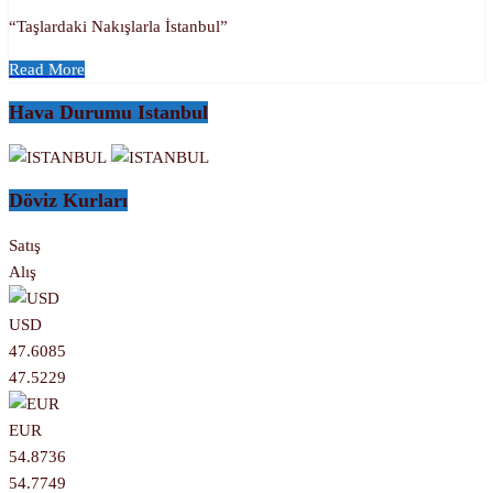
“Taşlardaki Nakışlarla İstanbul”
Read More
Hava Durumu Istanbul
Döviz Kurları
Satış
Alış
USD
47.6085
47.5229
EUR
54.8736
54.7749