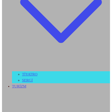
TİYATRO
SERGİ
TURİZM