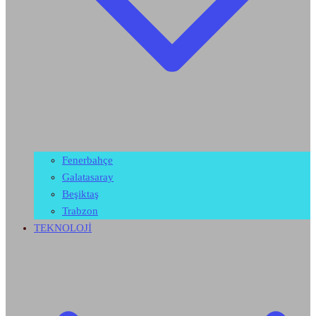
Fenerbahçe
Galatasaray
Beşiktaş
Trabzon
TEKNOLOJİ