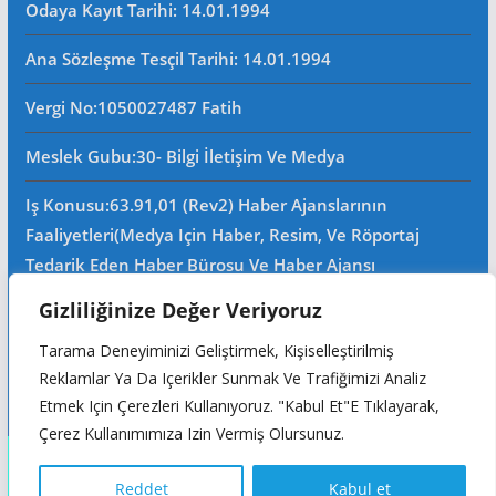
Odaya Kayıt Tarihi: 14.01.1994
Ana Sözleşme Tesçil Tarihi
: 14.01.1994
Vergi No:
1050027487 Fatih
Meslek Gubu
:30- Bilgi İletişim Ve Medya
Iş Konusu:63.91,01 (Rev2) Haber Ajanslarının
Faaliyetleri(Medya Için Haber, Resim, Ve Röportaj
Tedarik Eden Haber Bürosu Ve Haber Ajansı
Faaliyetleri)iştigal Konusu Ile Ilgili Olarak Fotoğrafçılık,
Gizliliğinize Değer Veriyoruz
Filimcilik, Yayıncılık, Prodöktörlük, Reklamcılık Işleri Ile
Tarama Deneyiminizi Geliştirmek, Kişiselleştirilmiş
Ana Sözleşmede Yazılı Olan Diğer Işleri Yapar.
Reklamlar Ya Da Içerikler Sunmak Ve Trafiğimizi Analiz
Mersis No: 0105002748700015
Etmek Için Çerezleri Kullanıyoruz. "Kabul Et"e Tıklayarak,
Çerez Kullanımımıza Izin Vermiş Olursunuz.
Copyright © 2026
Reddet
Kabul et