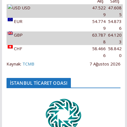
Alış
Satış
USD
47.522
47.608
9
5
EUR
54.774
54.873
9
6
GBP
63.787
64.120
8
3
CHF
58.466
58.842
6
0
Kaynak:
TCMB
7 Ağustos 2026
İSTANBUL TİCARET ODASI