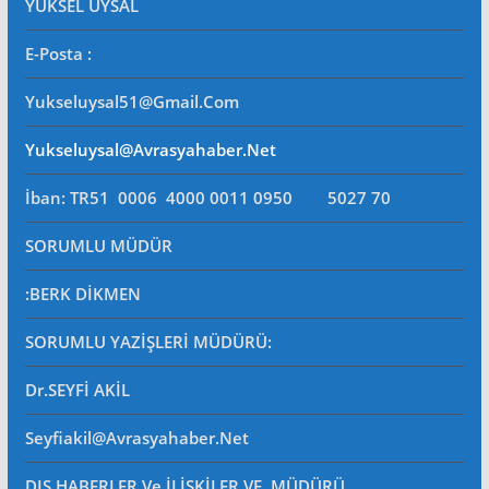
YÜKSEL UYSAL
E-Posta
:
Yukseluysal51@gmail.com
Yukseluysal@avrasyahaber.net
İban: TR51 0006 4000 0011 0950 5027 70
SORUMLU MÜDÜR
:BERK DİKMEN
SORUMLU YAZİŞLERİ MÜDÜRÜ
:
Dr.SEYFİ AKİL
Seyfiakil@avrasyahaber.net
DIŞ HABERLER Ve İLİŞKİLER VE MÜDÜRÜ