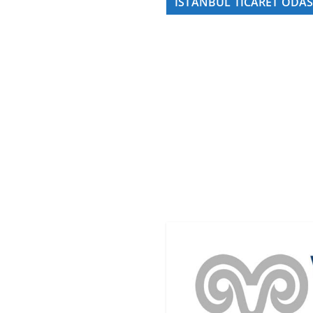
İSTANBUL TİCARET ODAS