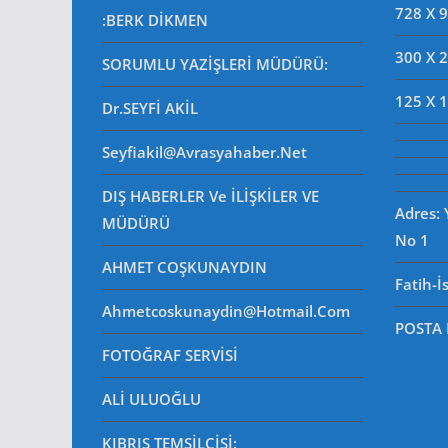
728 X 
:BERK DİKMEN
300 X 
SORUMLU YAZİŞLERİ MÜDÜRÜ
:
125 X 
Dr.SEYFİ AKİL
Seyfiakil@avrasyahaber.net
DIŞ HABERLER Ve İLİŞKİLER VE
Adres:
MÜDÜRÜ
No 1
AHMET COŞKUNAYDIN
Fatih-İ
Ahmetcoskunaydin@hotmail.com
POSTA
FOTOĞRAF SERVİSİ
ALİ ULUOĞLU
KIBRIS TEMSİLCİSİ: