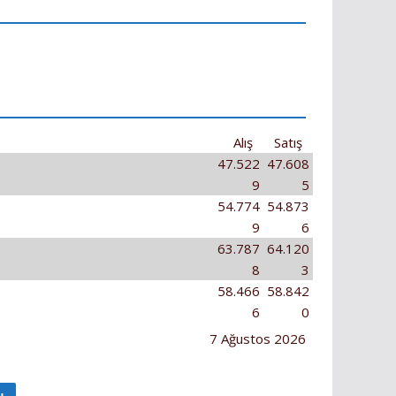
Alış
Satış
47.522
47.608
9
5
54.774
54.873
9
6
63.787
64.120
8
3
58.466
58.842
6
0
7 Ağustos 2026