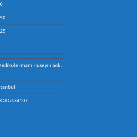
90
250
125
 Yedikule İmam Hüseyin Sok.
stanbul
 KODU
:34107