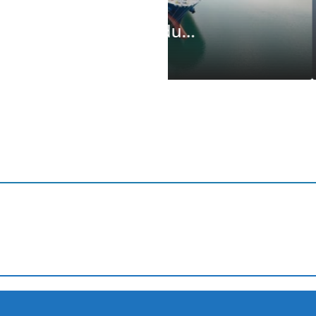
Başarının Işaret
i Oldu…
Milyon Dolarlık 
4 Ağustos 2026
Editör