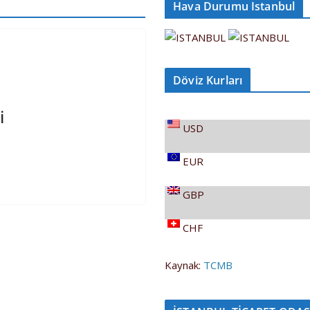
Hava Durumu Istanbul
Döviz Kurları
i
USD
EUR
GBP
CHF
Kaynak:
TCMB