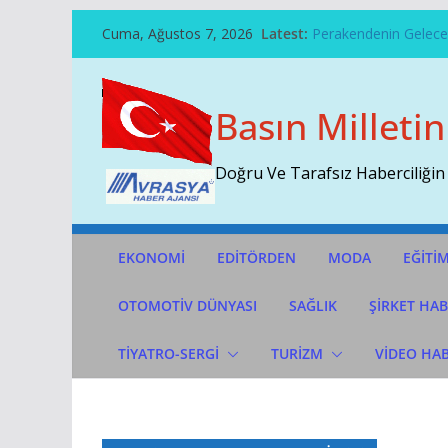
Skip
Cuma, Ağustos 7, 2026
Latest:
Perakendenin Geleceğ
To
Temmuz Ayı Ihracatı 
Content
Başarının Işareti…BTM
Çekti…
Basın Milletin
Sivri Biber Şampiyonl
İTO’ya Göre, Tüketici 
Doğru Ve Tarafsız Haberciliğin
EKONOMİ
EDİTÖRDEN
MODA
EĞİTİ
OTOMOTIV DÜNYASI
SAĞLIK
ŞİRKET HAB
TİYATRO-SERGİ
TURİZM
VİDEO HA