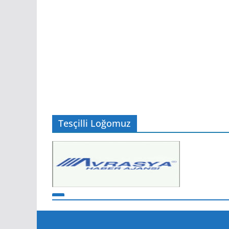
EKONOMİ
EKONOMI
ti
Temmuz Ayı Ihracatı Bell
5 Ağustos 2026
Editör
Tesçilli Loğomuz