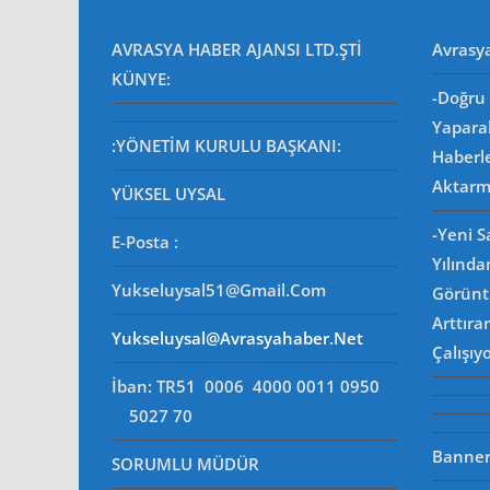
AVRASYA HABER AJANSI LTD.ŞTİ
Avrasy
KÜNYE:
-Doğru 
Yapara
:YÖNETİM KURULU BAŞKANI:
Haberl
Aktarm
YÜKSEL UYSAL
-Yeni 
E-Posta
:
Yılında
Yukseluysal51@gmail.com
Görüntü
Arttıra
Yukseluysal@avrasyahaber.net
Çalışıy
İban: TR51 0006 4000 0011 0950
5027 70
Banner 
SORUMLU MÜDÜR