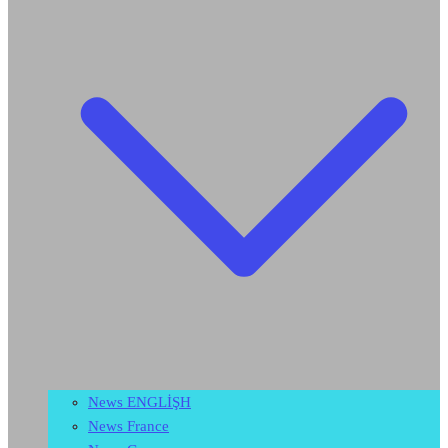
News ENGLİŞH
News France