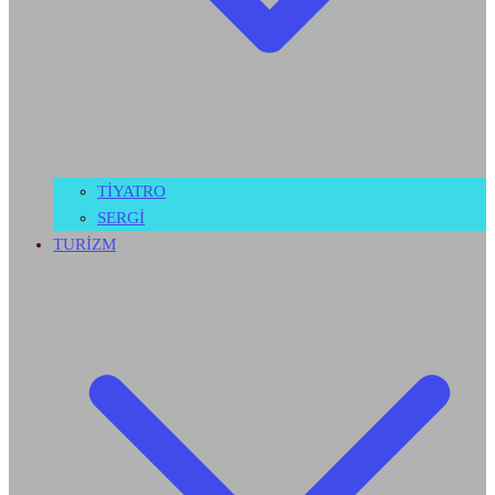
TİYATRO
SERGİ
TURİZM