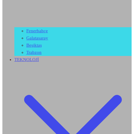
Fenerbahçe
Galatasaray
Beşiktaş
Trabzon
TEKNOLOJİ