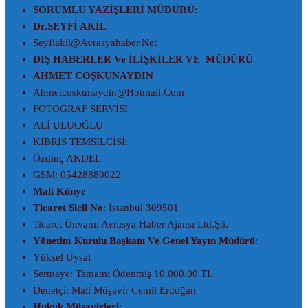
SORUMLU YAZİŞLERİ MÜDÜRÜ
:
Dr.SEYFİ AKİL
Seyfiakil@avrasyahaber.net
DIŞ HABERLER Ve İLİŞKİLER VE MÜDÜRÜ
AHMET COŞKUNAYDIN
Ahmetcoskunaydin@hotmail.com
FOTOĞRAF SERVİSİ
ALİ ULUOĞLU
KIBRIS TEMSİLCİSİ:
Özdinç AKDEL
GSM: 05428880022
Mali Künye
Ticaret Sicil No
: İstanbul 309501
Ticaret Ünvanı: Avrasya Haber Ajansı Ltd.Şti.
Yönetim Kurulu Başkanı Ve Genel Yayın Müdürü
:
Yüksel Uysal
Sermaye: Tamamı Ödenmiş 10.000.00 TL
Denetçi: Mali Müşavir Cemil Erdoğan
Hukuk Müşavirleri
: