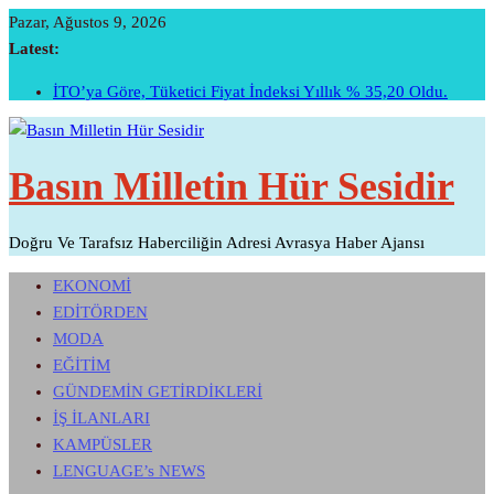
Skip
Pazar, Ağustos 9, 2026
To
Latest:
Content
Sivri Biber Şampiyonluğunu Ilan Etti…
İTO’ya Göre, Tüketici Fiyat İndeksi Yıllık % 35,20 Oldu.
Şehit Pilot Yüzbaşı Cengiz Topel Mezarı Başında Anıldı…
Temmuz Ayı Ihracatı Belli Oldu…
Basın Milletin Hür Sesidir
Başarının Işareti…BTM Ilk Altı Ayda 11 Milyon Dolarlık
Yatırım Çekti…
Doğru Ve Tarafsız Haberciliğin Adresi Avrasya Haber Ajansı
EKONOMİ
EDİTÖRDEN
MODA
EĞİTİM
GÜNDEMİN GETİRDİKLERİ
İŞ İLANLARI
KAMPÜSLER
LENGUAGE’s NEWS