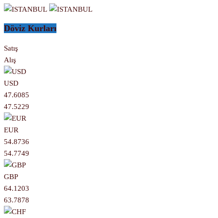
Döviz Kurları
Satış
Alış
USD
47.6085
47.5229
EUR
54.8736
54.7749
GBP
64.1203
63.7878