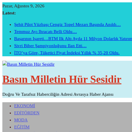
Skip
Pazar, Ağustos 9, 2026
To
Latest:
Content
Şehit Pilot Yüzbaşı Cengiz Topel Mezarı Başında Anıldı…
Temmuz Ayı Ihracatı Belli Oldu…
Başarının Işareti…BTM Ilk Altı Ayda 11 Milyon Dolarlık Yatır
Sivri Biber Şampiyonluğunu Ilan Etti…
İTO’ya Göre, Tüketici Fiyat İndeksi Yıllık % 35,20 Oldu.
Basın Milletin Hür Sesidir
Doğru Ve Tarafsız Haberciliğin Adresi Avrasya Haber Ajansı
EKONOMİ
EDİTÖRDEN
MODA
EĞİTİM