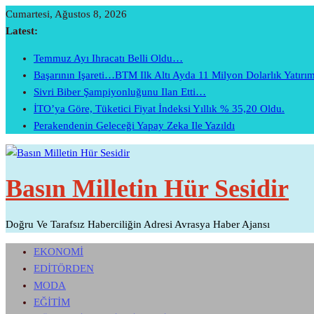
Skip
Cumartesi, Ağustos 8, 2026
To
Latest:
Content
Temmuz Ayı Ihracatı Belli Oldu…
Başarının Işareti…BTM Ilk Altı Ayda 11 Milyon Dolarlık Yatır
Sivri Biber Şampiyonluğunu Ilan Etti…
İTO’ya Göre, Tüketici Fiyat İndeksi Yıllık % 35,20 Oldu.
Perakendenin Geleceği Yapay Zeka Ile Yazıldı
Basın Milletin Hür Sesidir
Doğru Ve Tarafsız Haberciliğin Adresi Avrasya Haber Ajansı
EKONOMİ
EDİTÖRDEN
MODA
EĞİTİM