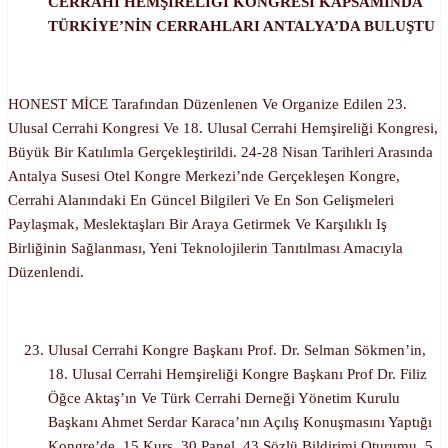
CERRAHİ HEMŞİRELİĞİ KONGRESİ KAPSAMINDA
TÜRKİYE’NİN CERRAHLARI ANTALYA’DA BULUŞTU
HONEST MİCE Tarafından Düzenlenen Ve Organize Edilen 23.
Ulusal Cerrahi Kongresi Ve 18. Ulusal Cerrahi Hemşireliği Kongresi,
Büyük Bir Katılımla Gerçekleştirildi. 24-28 Nisan Tarihleri Arasında
Antalya Susesi Otel Kongre Merkezi’nde Gerçekleşen Kongre,
Cerrahi Alanındaki En Güncel Bilgileri Ve En Son Gelişmeleri
Paylaşmak, Meslektaşları Bir Araya Getirmek Ve Karşılıklı Iş
Birliğinin Sağlanması, Yeni Teknolojilerin Tanıtılması Amacıyla
Düzenlendi.
Ulusal Cerrahi Kongre Başkanı Prof. Dr. Selman Sökmen’in,
18. Ulusal Cerrahi Hemşireliği Kongre Başkanı Prof Dr. Filiz
Öğce Aktaş’ın Ve Türk Cerrahi Derneği Yönetim Kurulu
Başkanı Ahmet Serdar Karaca’nın Açılış Konuşmasını Yaptığı
Kongre’de, 15 Kurs, 30 Panel, 43 Sözlü Bildirimi Oturumu, 5