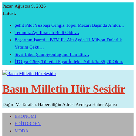
Skip
Pazar, Ağustos 9, 2026
To
Latest:
Content
Şehit Pilot Yüzbaşı Cengiz Topel Mezarı Başında Anıldı…
Temmuz Ayı Ihracatı Belli Oldu…
Başarının Işareti…BTM Ilk Altı Ayda 11 Milyon Dolarlık
Yatırım Çekti…
Sivri Biber Şampiyonluğunu Ilan Etti…
İTO’ya Göre, Tüketici Fiyat İndeksi Yıllık % 35,20 Oldu.
Basın Milletin Hür Sesidir
Doğru Ve Tarafsız Haberciliğin Adresi Avrasya Haber Ajansı
EKONOMİ
EDİTÖRDEN
MODA