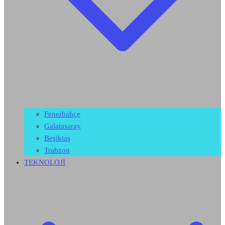
Fenerbahçe
Galatasaray
Beşiktaş
Trabzon
TEKNOLOJİ