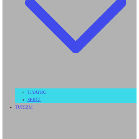
TİYATRO
SERGİ
TURİZM