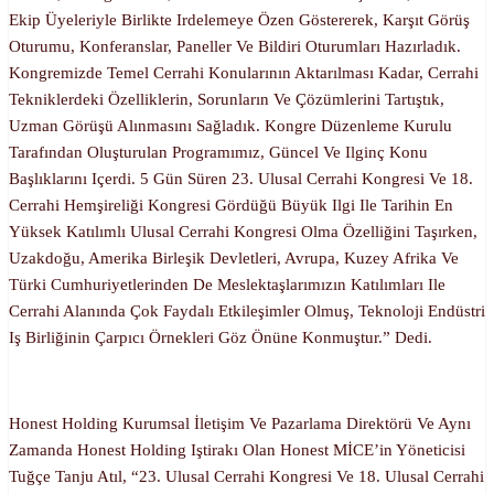
Ekip Üyeleriyle Birlikte Irdelemeye Özen Göstererek, Karşıt Görüş
Oturumu, Konferanslar, Paneller Ve Bildiri Oturumları Hazırladık.
Kongremizde Temel Cerrahi Konularının Aktarılması Kadar, Cerrahi
Tekniklerdeki Özelliklerin, Sorunların Ve Çözümlerini Tartıştık,
Uzman Görüşü Alınmasını Sağladık. Kongre Düzenleme Kurulu
Tarafından Oluşturulan Programımız, Güncel Ve Ilginç Konu
Başlıklarını Içerdi. 5 Gün Süren 23. Ulusal Cerrahi Kongresi Ve 18.
Cerrahi Hemşireliği Kongresi Gördüğü Büyük Ilgi Ile Tarihin En
Yüksek Katılımlı Ulusal Cerrahi Kongresi Olma Özelliğini Taşırken,
Uzakdoğu, Amerika Birleşik Devletleri, Avrupa, Kuzey Afrika Ve
Türki Cumhuriyetlerinden De Meslektaşlarımızın Katılımları Ile
Cerrahi Alanında Çok Faydalı Etkileşimler Olmuş, Teknoloji Endüstri
Iş Birliğinin Çarpıcı Örnekleri Göz Önüne Konmuştur.” Dedi.
Honest Holding Kurumsal İletişim Ve Pazarlama Direktörü Ve Aynı
Zamanda Honest Holding Iştirakı Olan Honest MİCE’in Yöneticisi
Tuğçe Tanju Atıl, “23. Ulusal Cerrahi Kongresi Ve 18. Ulusal Cerrahi