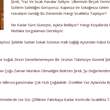
Şireli, “Yaz Ve Sıcak Havalar Geliyor. Ülkemizin Birçok Yer
Sütlerin Satıldığını Görüyoruz. Kapınıza Ve Sokağınıza Gelen
Havaların Isındığı Bu Dönemde Hangi Sıcaklıkta Taşınıyor?
Ne Kadar Süre Güneşte, Açıkta Bekliyor? Hangi Koşullarda M
Mutlaka Sorgulaması Gerekiyor.
yıtsız Şekilde Satılan Sokak Sütünün Halk Sağlığı Açısından Kabul 
Ve Soğuk Zinciri Denetlenemeyen Bir Ürünün Tüketiciye Güvenli Şek
ının Çoğu Zaman Mümkün Olmadığını Belirten Şireli, Şu Değerlendirm
Mikroorganizmalar Çok Hızlı Çoğalabilir. Özellikle Yaz Aylarında Bu
tmelerde Ise Süt; Çiftlikten Fabrikaya Kadar Kontrollü Sıcaklıkta T