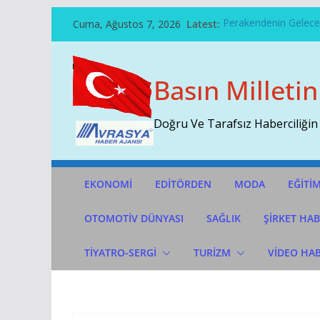
Skip
Cuma, Ağustos 7, 2026
Latest:
Perakendenin Geleceğ
To
Temmuz Ayı Ihracatı 
Content
Başarının Işareti…BTM
Çekti…
Basın Milletin
Sivri Biber Şampiyonl
İTO’ya Göre, Tüketici 
Doğru Ve Tarafsız Haberciliğin
EKONOMİ
EDİTÖRDEN
MODA
EĞİTİ
OTOMOTIV DÜNYASI
SAĞLIK
ŞİRKET HAB
TİYATRO-SERGİ
TURİZM
VİDEO HA