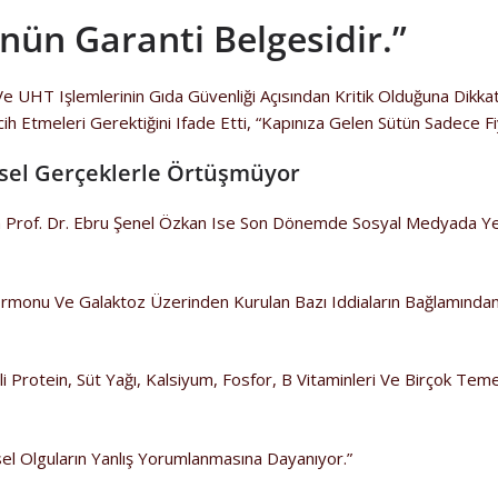
nün Garanti Belgesidir.”
e UHT Işlemlerinin Gıda Güvenliği Açısından Kritik Olduğuna Dikkat
cih Etmeleri Gerektiğini Ifade Etti, “Kapınıza Gelen Sütün Sadece Fi
imsel Gerçeklerle Örtüşmüyor
 Prof. Dr. Ebru Şenel Özkan Ise Son Dönemde Sosyal Medyada Yer Al
Hormonu Ve Galaktoz Üzerinden Kurulan Bazı Iddiaların Bağlamından
teli Protein, Süt Yağı, Kalsiyum, Fosfor, B Vitaminleri Ve Birçok T
el Olguların Yanlış Yorumlanmasına Dayanıyor.”