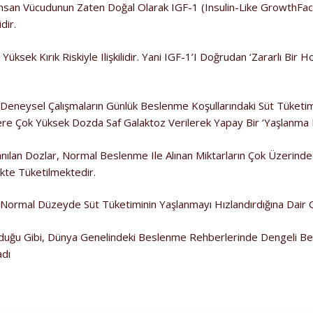
 Insan Vücudunun Zaten Doğal Olarak IGF-1 (Insulin-Like GrowthFac
dir.
Yüksek Kırık Riskiyle Ilişkilidir. Yani IGF-1’i Doğrudan ‘zararlı Bi
zı Deneysel Çalışmaların Günlük Beslenme Koşullarındaki Süt Tüketim
re Çok Yüksek Dozda Saf Galaktoz Verilerek Yapay Bir ‘yaşlanma Mo
anılan Dozlar, Normal Beslenme Ile Alınan Miktarların Çok Üzerinde
ikte Tüketilmektedir.
a Normal Düzeyde Süt Tüketiminin Yaşlanmayı Hızlandırdığına Dair Gü
lduğu Gibi, Dünya Genelindeki Beslenme Rehberlerinde Dengeli Be
adı