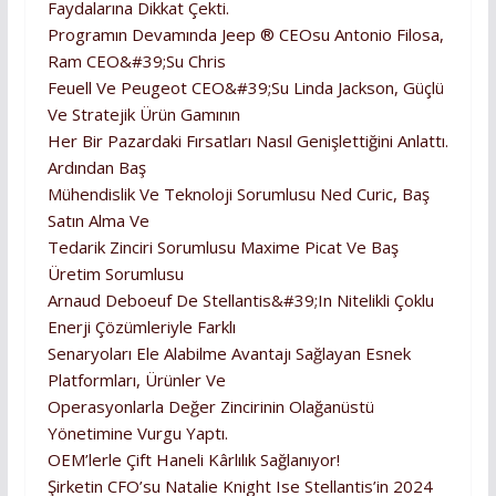
Faydalarına Dikkat Çekti.
Programın Devamında Jeep ® CEOsu Antonio Filosa,
Ram CEO&#39;su Chris
Feuell Ve Peugeot CEO&#39;su Linda Jackson, Güçlü
Ve Stratejik Ürün Gamının
Her Bir Pazardaki Fırsatları Nasıl Genişlettiğini Anlattı.
Ardından Baş
Mühendislik Ve Teknoloji Sorumlusu Ned Curic, Baş
Satın Alma Ve
Tedarik Zinciri Sorumlusu Maxime Picat Ve Baş
Üretim Sorumlusu
Arnaud Deboeuf De Stellantis&#39;in Nitelikli Çoklu
Enerji Çözümleriyle Farklı
Senaryoları Ele Alabilme Avantajı Sağlayan Esnek
Platformları, Ürünler Ve
Operasyonlarla Değer Zincirinin Olağanüstü
Yönetimine Vurgu Yaptı.
OEM’lerle Çift Haneli Kârlılık Sağlanıyor!
Şirketin CFO’su Natalie Knight Ise Stellantis’in 2024