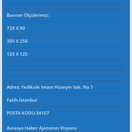
Banner Ölçülerimiz:
728 X 90
300 X 250
125 X 125
Adres: Yedikule İmam Hüseyin Sok. No 1
Fatih-İstanbul
POSTA KODU
:34107
Avrasya Haber Ajansının Vizyonu