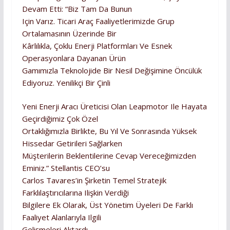
Devam Etti: “Biz Tam Da Bunun
Için Varız. Ticari Araç Faaliyetlerimizde Grup
Ortalamasının Üzerinde Bir
Kârlılıkla, Çoklu Enerji Platformları Ve Esnek
Operasyonlara Dayanan Ürün
Gamımızla Teknolojide Bir Nesil Değişimine Öncülük
Ediyoruz. Yenilikçi Bir Çinli
Yeni Enerji Aracı Üreticisi Olan Leapmotor Ile Hayata
Geçirdiğimiz Çok Özel
Ortaklığımızla Birlikte, Bu Yıl Ve Sonrasında Yüksek
Hissedar Getirileri Sağlarken
Müşterilerin Beklentilerine Cevap Vereceğimizden
Eminiz.” Stellantis CEO’su
Carlos Tavares’in Şirketin Temel Stratejik
Farklılaştırıcılarına Ilişkin Verdiği
Bilgilere Ek Olarak, Üst Yönetim Üyeleri De Farklı
Faaliyet Alanlarıyla Ilgili
Gelişmeleri Aktardı.