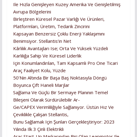
Ile Hızla Genişleyen Kuzey Amerika Ve Genişletilmiş
Avrupa Bölgelerini
Birleştiren Küresel Pazar Varlığı Ve Ürünleri,
Platformları, Üretim, Tedarik Zincirini
Kapsayan Benzersiz Çoklu Enerji Yaklaşımını
Benimsiyor. Stellantis’in Net
Kârlılık Avantajları Ise; Orta Ve Yüksek Yüzdeli
Karlılığa Sahip Ve Küresel Liderlik
Için Konumlandırılan, Tam Kapsamlı Pro One Ticari
Araç Faaliyet Kolu, Yüzde
50’nin Altında Bir Başa Baş Noktasıyla Döngü
Boyunca Çift Haneli Marjlar
Sağlama Ve Güçlü Bir Sermaye Planının Temel
Bileşeni Olarak Sürdürülebilir Ar-
Ge/CAPEX Verimliliğiyle Sağlanıyor. Üstün Hız Ve
Çeviklikle Çalışan Stellantis,
Bunu Sağlamak Için Şunları Gerçekleştiriyor: 2023
Yılında Ilk 3 Çinli Elektrikli
Araç Start-Up Markasından Biri Olan Leapmotor Ile