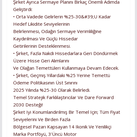
Şirket Ayrıca Sermaye Planını Birkaç Önemli Adımda
Geliştirdi:
• Orta Vadede Gelirlerin %25-30&#39;u Kadar
Hedef Likidite Seviyelerinin
Belirlenmesi, Odağın Sermaye Verimliliğine
Kaydırılması Ve Güçlü Hissedar
Getirilerinin Desteklenmesi.
• Şirket, Fazla Nakdi Hissedarlara Geri Döndürmek
Üzere Hisse Geri Alımlarını
Ve Olağan Temettüleri Kullanmaya Devam Edecek.
• Şirket, Geçmiş Yıllardaki %25 Yerine Temettü
Ödeme Politikasının Üst Sınırını
2025 Yılında %25-30 Olarak Belirledi.
Temel Stratejik Farklılaştırıcılar Ve Dare Forward
2030 Desteği!
Şirket Iyi Konumlandırılmış Bir Temel Için; Tüm Fiyat
Seviyelerini Ve Birden Fazla
Bölgesel Pazarı Kapsayan 14 Ikonik Ve Yenilikçi
Marka Portföyü, 3’üncü Motor