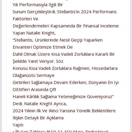
Yılı Performasıyla Ilgili Bir
Sunum Gerçekleştirdi. Stellantis’in 2024 Performans
Faktörleri Ve
Değerlendirmeleri Kapsamında Bir Finansal Inceleme
Yapan Natalie Knight,
“Stellantis, Ürünlerinde Nesil Geçişi Yaparken
Envanteri Optimize Etmek De
Dahil Olmak Üzere Kısa Vadeli Zorluklara Kararlı Bir
Şekilde Yanıt Veriyor. Söz
Konusu Kısa Vadeli Zorluklara Rağmen, Hissedarlara
Olağanüstü Sermaye
Getirileri Sağlamaya Devam Ederken, Dünyanın En Iyi
OEM’leri Arasında Çift
Haneli Kârlılık Sağlama Yeteneğimize Güveniyoruz”
Dedi. Natalie Knight Ayrıca,
2024 Yılının Ilk Ve Ikinci Yarısına Yönelik Beklentilere
Ilişkin Detaylı Bir Açıklama
Yaptı:
• İlk Yarı Tablosu %10-11 AOI Marjı, Endüstriyel