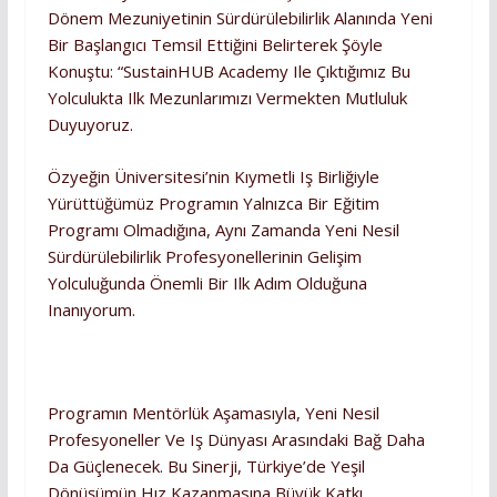
Dönem Mezuniyetinin Sürdürülebilirlik Alanında Yeni
Bir Başlangıcı Temsil Ettiğini Belirterek Şöyle
Konuştu: “SustainHUB Academy Ile Çıktığımız Bu
Yolculukta Ilk Mezunlarımızı Vermekten Mutluluk
Duyuyoruz.
Özyeğin Üniversitesi’nin Kıymetli Iş Birliğiyle
Yürüttüğümüz Programın Yalnızca Bir Eğitim
Programı Olmadığına, Aynı Zamanda Yeni Nesil
Sürdürülebilirlik Profesyonellerinin Gelişim
Yolculuğunda Önemli Bir Ilk Adım Olduğuna
Inanıyorum.
Programın Mentörlük Aşamasıyla, Yeni Nesil
Profesyoneller Ve Iş Dünyası Arasındaki Bağ Daha
Da Güçlenecek. Bu Sinerji, Türkiye’de Yeşil
Dönüşümün Hız Kazanmasına Büyük Katkı