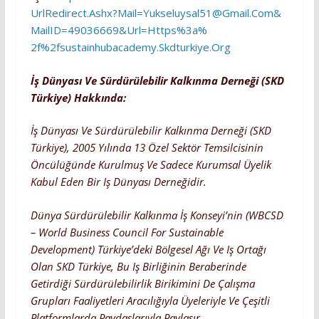
UrlRedirect.ashx?Mail=
Yukseluysal51@gmail.com&
MailID=49036669&url=https%3a%
2f%2fsustainhubacademy.
Skdturkiye.org
İş Dünyası Ve Sürdürülebilir Kalkınma Derneği (SKD
Türkiye) Hakkında:
İş Dünyası Ve Sürdürülebilir Kalkınma Derneği (SKD
Türkiye), 2005 Yılında 13 Özel Sektör Temsilcisinin
Öncülüğünde Kurulmuş Ve Sadece Kurumsal Üyelik
Kabul Eden Bir Iş Dünyası Derneğidir.
Dünya Sürdürülebilir Kalkınma İş Konseyi’nin (WBCSD
– World Business Council For Sustainable
Development) Türkiye’deki Bölgesel Ağı Ve Iş Ortağı
Olan SKD Türkiye, Bu Iş Birliğinin Beraberinde
Getirdiği Sürdürülebilirlik Birikimini De Çalışma
Grupları Faaliyetleri Aracılığıyla Üyeleriyle Ve Çeşitli
Platformlarda Paydaşlarıyla Paylaşır.