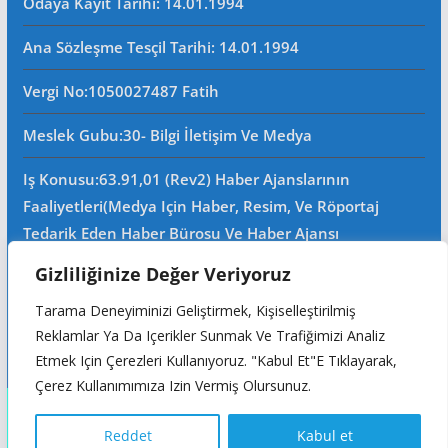
Odaya Kayıt Tarihi: 14.01.1994
Ana Sözleşme Tesçil Tarihi
: 14.01.1994
Vergi No:
1050027487 Fatih
Meslek Gubu
:30- Bilgi İletişim Ve Medya
Iş Konusu:63.91,01 (Rev2) Haber Ajanslarının
Faaliyetleri(Medya Için Haber, Resim, Ve Röportaj
Tedarik Eden Haber Bürosu Ve Haber Ajansı
Faaliyetleri)iştigal Konusu Ile Ilgili Olarak Fotoğrafçılık,
Gizliliğinize Değer Veriyoruz
Filimcilik, Yayıncılık, Prodöktörlük, Reklamcılık Işleri Ile
Tarama Deneyiminizi Geliştirmek, Kişiselleştirilmiş
Ana Sözleşmede Yazılı Olan Diğer Işleri Yapar.
Reklamlar Ya Da Içerikler Sunmak Ve Trafiğimizi Analiz
Mersis No: 0105002748700015
Etmek Için Çerezleri Kullanıyoruz. "Kabul Et"e Tıklayarak,
Çerez Kullanımımıza Izin Vermiş Olursunuz.
Copyright © 2026
Reddet
Kabul et