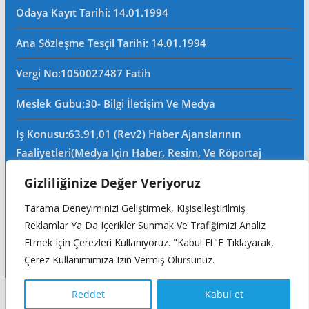
Odaya Kayıt Tarihi: 14.01.1994
Ana Sözleşme Tesçil Tarihi
: 14.01.1994
Vergi No:
1050027487 Fatih
Meslek Gubu
:30- Bilgi İletişim Ve Medya
Iş Konusu:63.91,01 (Rev2) Haber Ajanslarının
Faaliyetleri(Medya Için Haber, Resim, Ve Röportaj
Tedarik Eden Haber Bürosu Ve Haber Ajansı
Gizliliğinize Değer Veriyoruz
Faaliyetleri)iştigal Konusu Ile Ilgili Olarak Fotoğrafçılık,
Filimcilik, Yayıncılık, Prodöktörlük, Reklamcılık Işleri Ile
Tarama Deneyiminizi Geliştirmek, Kişiselleştirilmiş
Reklamlar Ya Da Içerikler Sunmak Ve Trafiğimizi Analiz
Ana Sözleşmede Yazılı Olan Diğer Işleri Yapar.
Etmek Için Çerezleri Kullanıyoruz. "Kabul Et"e Tıklayarak,
Mersis No: 0105002748700015
Çerez Kullanımımıza Izin Vermiş Olursunuz.
Copyright © 2026
Reddet
Kabul et