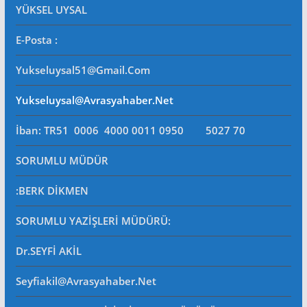
YÜKSEL UYSAL
E-Posta
:
Yukseluysal51@gmail.com
Yukseluysal@avrasyahaber.net
İban: TR51 0006 4000 0011 0950 5027 70
SORUMLU MÜDÜR
:BERK DİKMEN
SORUMLU YAZİŞLERİ MÜDÜRÜ
:
Dr.SEYFİ AKİL
Seyfiakil@avrasyahaber.net