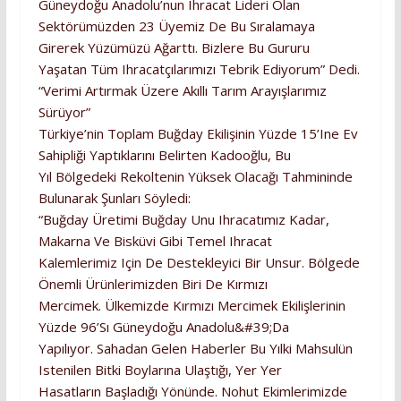
Güneydoğu Anadolu’nun Ihracat Lideri Olan
Sektörümüzden 23 Üyemiz De Bu Sıralamaya
Girerek Yüzümüzü Ağarttı. Bizlere Bu Gururu
Yaşatan Tüm Ihracatçılarımızı Tebrik Ediyorum” Dedi.
“Verimi Artırmak Üzere Akıllı Tarım Arayışlarımız
Sürüyor”
Türkiye’nin Toplam Buğday Ekilişinin Yüzde 15’ine Ev
Sahipliği Yaptıklarını Belirten Kadooğlu, Bu
Yıl Bölgedeki Rekoltenin Yüksek Olacağı Tahmininde
Bulunarak Şunları Söyledi:
“Buğday Üretimi Buğday Unu Ihracatımız Kadar,
Makarna Ve Bisküvi Gibi Temel Ihracat
Kalemlerimiz Için De Destekleyici Bir Unsur. Bölgede
Önemli Ürünlerimizden Biri De Kırmızı
Mercimek. Ülkemizde Kırmızı Mercimek Ekilişlerinin
Yüzde 96’sı Güneydoğu Anadolu&#39;da
Yapılıyor. Sahadan Gelen Haberler Bu Yılki Mahsulün
Istenilen Bitki Boylarına Ulaştığı, Yer Yer
Hasatların Başladığı Yönünde. Nohut Ekimlerimizde