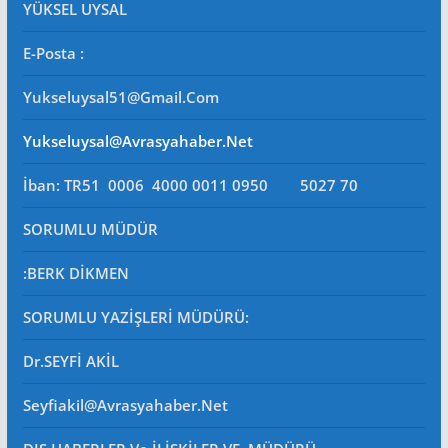
YÜKSEL UYSAL
E-Posta
:
Yukseluysal51@gmail.com
Yukseluysal@avrasyahaber.net
İban: TR51 0006 4000 0011 0950 5027 70
SORUMLU MÜDÜR
:BERK DİKMEN
SORUMLU YAZİŞLERİ MÜDÜRÜ
:
Dr.SEYFİ AKİL
Seyfiakil@avrasyahaber.net