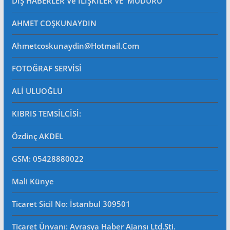
DIŞ HABERLER Ve İLİŞKİLER VE MÜDÜRÜ
AHMET COŞKUNAYDIN
Ahmetcoskunaydin@hotmail.com
FOTOĞRAF SERVİSİ
ALİ ULUOĞLU
KIBRIS TEMSİLCİSİ:
Özdinç AKDEL
GSM: 05428880022
Mali Künye
Ticaret Sicil No
: İstanbul 309501
Ticaret Ünvanı: Avrasya Haber Ajansı Ltd.Şti.