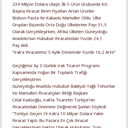
234 Milyon Dolara Ulaştı. İlk 5 Ürün Grubunda KG
Başına Ihracat Birim Fiyatları Artan Ürünler
Bisküvi-Pasta Ile Kakaolu Mamuller Oldu. Ülke
Grupları Bazında Orta Doğu Ülkelerinin Payı 51,5
Olarak Gerçekleşirken, Afrika Ülkeleri Güneydoğu
Anadolu’nun Hububat Ihracatından Yüzde 24,1
Pay Aldı.
“Irak’a Ihracatımız 5 Aylık Dönemde Yüzde 16,2 Arttı”
Geçtiğimiz Ay 3 Günlük Irak Ticaret Programı
Kapsamında Yoğun Bir Toplantı Trafiği
Gerçekleştiren
Güneydoğu Anadolu Hububat Bakliyat Yağlı Tohumlar
Ve Mamulleri İhracatçıları Birliği Başkanı
Celal Kadooğlu, Irak’la Ticaretin Türkiye’nin
Ihracatındaki Önemine Değinerek Şunları Söyledi:
“Türkiye Geçen Yıl Irak’a 10 Milyar Dolara Yakın
Ihracat Yaptı. Bu Pazara En Çok Ihracat
Gerçekleştiren Sektör Olarak Hububatın, Tüm