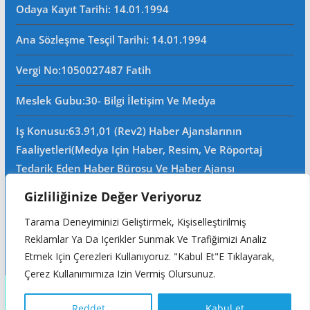
Odaya Kayıt Tarihi: 14.01.1994
Ana Sözleşme Tesçil Tarihi
: 14.01.1994
Vergi No:
1050027487 Fatih
Meslek Gubu
:30- Bilgi İletişim Ve Medya
Iş Konusu:63.91,01 (Rev2) Haber Ajanslarının
Faaliyetleri(Medya Için Haber, Resim, Ve Röportaj
Tedarik Eden Haber Bürosu Ve Haber Ajansı
Faaliyetleri)iştigal Konusu Ile Ilgili Olarak Fotoğrafçılık,
Gizliliğinize Değer Veriyoruz
Filimcilik, Yayıncılık, Prodöktörlük, Reklamcılık Işleri Ile
Tarama Deneyiminizi Geliştirmek, Kişiselleştirilmiş
Ana Sözleşmede Yazılı Olan Diğer Işleri Yapar.
Reklamlar Ya Da Içerikler Sunmak Ve Trafiğimizi Analiz
Mersis No: 0105002748700015
Etmek Için Çerezleri Kullanıyoruz. "Kabul Et"e Tıklayarak,
Çerez Kullanımımıza Izin Vermiş Olursunuz.
Copyright © 2026
Reddet
Kabul et