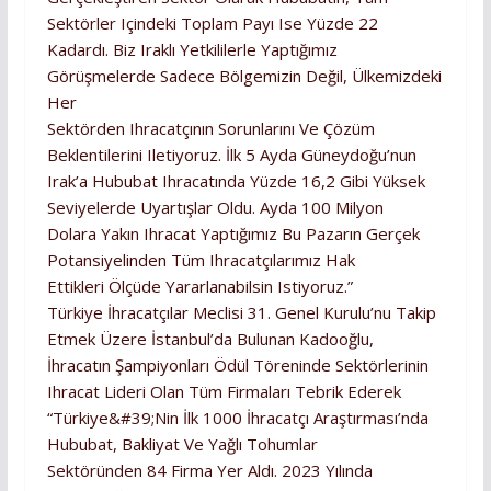
Sektörler Içindeki Toplam Payı Ise Yüzde 22
Kadardı. Biz Iraklı Yetkililerle Yaptığımız
Görüşmelerde Sadece Bölgemizin Değil, Ülkemizdeki
Her
Sektörden Ihracatçının Sorunlarını Ve Çözüm
Beklentilerini Iletiyoruz. İlk 5 Ayda Güneydoğu’nun
Irak’a Hububat Ihracatında Yüzde 16,2 Gibi Yüksek
Seviyelerde Uyartışlar Oldu. Ayda 100 Milyon
Dolara Yakın Ihracat Yaptığımız Bu Pazarın Gerçek
Potansiyelinden Tüm Ihracatçılarımız Hak
Ettikleri Ölçüde Yararlanabilsin Istiyoruz.”
Türkiye İhracatçılar Meclisi 31. Genel Kurulu’nu Takip
Etmek Üzere İstanbul’da Bulunan Kadooğlu,
İhracatın Şampiyonları Ödül Töreninde Sektörlerinin
Ihracat Lideri Olan Tüm Firmaları Tebrik Ederek
“Türkiye&#39;nin İlk 1000 İhracatçı Araştırması’nda
Hububat, Bakliyat Ve Yağlı Tohumlar
Sektöründen 84 Firma Yer Aldı. 2023 Yılında