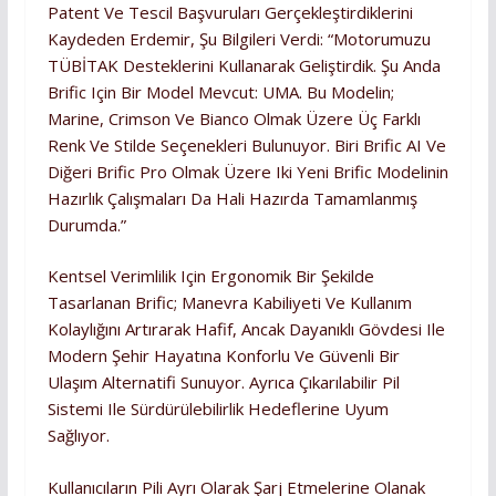
Patent Ve Tescil Başvuruları Gerçekleştirdiklerini
Kaydeden Erdemir, Şu Bilgileri Verdi: “Motorumuzu
TÜBİTAK Desteklerini Kullanarak Geliştirdik. Şu Anda
Brific Için Bir Model Mevcut: UMA. Bu Modelin;
Marine, Crimson Ve Bianco Olmak Üzere Üç Farklı
Renk Ve Stilde Seçenekleri Bulunuyor. Biri Brific AI Ve
Diğeri Brific Pro Olmak Üzere Iki Yeni Brific Modelinin
Hazırlık Çalışmaları Da Hali Hazırda Tamamlanmış
Durumda.”
Kentsel Verimlilik Için Ergonomik Bir Şekilde
Tasarlanan Brific; Manevra Kabiliyeti Ve Kullanım
Kolaylığını Artırarak Hafif, Ancak Dayanıklı Gövdesi Ile
Modern Şehir Hayatına Konforlu Ve Güvenli Bir
Ulaşım Alternatifi Sunuyor. Ayrıca Çıkarılabilir Pil
Sistemi Ile Sürdürülebilirlik Hedeflerine Uyum
Sağlıyor.
Kullanıcıların Pili Ayrı Olarak Şarj Etmelerine Olanak