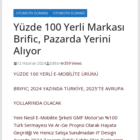
OTOMOTIV DÜNYASI
OTOMOTIV DÜNYASI
Yüzde 100 Yerli Markası
Brific, Pazarda Yerini
Alıyor
12 Haziran 2024
Editör
359 Views
YÜZDE 100 YERLİ E-MOBİLİTE ÜRÜNÜ
BRIFIC; 2024 YAZINDA TÜRKİYE, 2025’TE AVRUPA
YOLLARINDA OLACAK
Yeni Nesil E-Mobilite Şirketi GMF Motor’un %100
Türk Sermayesi Ve Ar-Ge Projesi Olarak Hayata
Geçirdiği Ve Henüz Satışa Sunulmadan IF Design
Awards 2024 Tasarım Ödülü Sahibi Olan Türkiye’nin