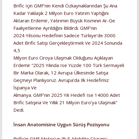
Brific Için GMF’nin Kendi Özkaynaklarından Şu Ana
Kadar Yaklaşık 2 Milyon Euro Yatırım Yaptığını
Aktaran Erdemir, Yatırımın Büyük Kısmının Ar-Ge
Faaliyetlerine Ayrıldığını Bildirdi. GMF’nin
2024 Yılsonu Hedefinin Sadece Türkiye’de 3000
Adet Brific Satışı Gerçekleştirmek Ve 2024 Sonunda
4,5
Milyon Euro Ciroya Ulaşmak Olduğunu Açıklayan
Erdemir ”2025 Yılında Ise Yüzde 100 Türk Sermayeli
Bir Marka Olarak, 12 Avrupa Ülkesinde Satışa
Geçmeyi Planlıyoruz. Avrupa’da Ilk Hedefimiz
İspanya Ve
Almanya. GMF’nin 2025 Yılı Hedefi Ise 14000 Adet
Brific Satışına Ve Yıllık 21 Milyon Euro’ya Ulaşmak”
Dedi.
İnsan Anatomisine Uygun Sürüş Pozisyonu
Brific’in GMF Motor’un Ilk E-Mobilite Çözümü