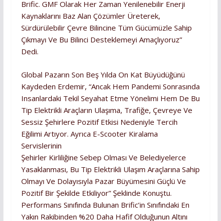
Brific. GMF Olarak Her Zaman Yenilenebilir Enerji
Kaynaklarını Baz Alan Çözümler Üreterek,
Sürdürülebilir Çevre Bilincine Tüm Gücümüzle Sahip
Çıkmayı Ve Bu Bilinci Desteklemeyi Amaçlıyoruz”
Dedi.
Global Pazarın Son Beş Yılda On Kat Büyüdüğünü
Kaydeden Erdemir, “Ancak Hem Pandemi Sonrasında
Insanlardaki Tekil Seyahat Etme Yönelimi Hem De Bu
Tip Elektrikli Araçların Ulaşıma, Trafiğe, Çevreye Ve
Sessiz Şehirlere Pozitif Etkisi Nedeniyle Tercih
Eğilimi Artıyor. Ayrıca E-Scooter Kiralama
Servislerinin
Şehirler Kirliliğine Sebep Olması Ve Belediyelerce
Yasaklanması, Bu Tip Elektrikli Ulaşım Araçlarına Sahip
Olmayı Ve Dolayısıyla Pazar Büyümesini Güçlü Ve
Pozitif Bir Şekilde Etkiliyor” Şeklinde Konuştu.
Performans Sınıfında Bulunan Brific’in Sınıfındaki En
Yakın Rakibinden %20 Daha Hafif Olduğunun Altını