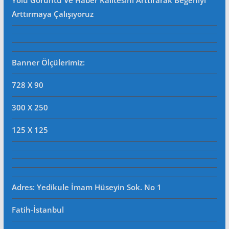
Yolu Görüntü Ve Haber Kalitesini Arttırarak Beğeniyi
Arttırmaya Çalışıyoruz
Banner Ölçülerimiz:
728 X 90
300 X 250
125 X 125
Adres: Yedikule İmam Hüseyin Sok. No 1
Fatih-İstanbul