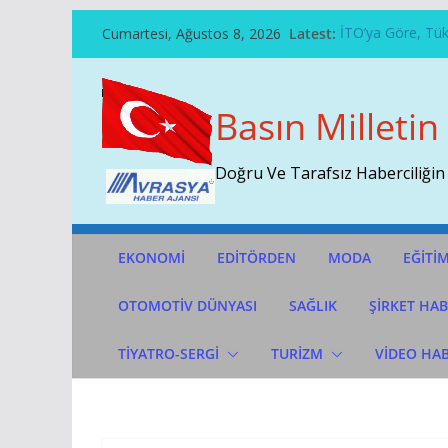
Skip
Cumartesi, Ağustos 8, 2026
Latest:
İTO’ya Göre, Tüke
To
Şehit Pilot Yüzb
Content
Temmuz Ayı Ihrac
Başarının Işaret
Basın Milletin
Çekti…
Sivri Biber Şamp
Doğru Ve Tarafsız Haberciliğin
EKONOMİ
EDİTÖRDEN
MODA
EĞİTİ
OTOMOTIV DÜNYASI
SAĞLIK
ŞİRKET HAB
TİYATRO-SERGİ
TURİZM
VİDEO HA