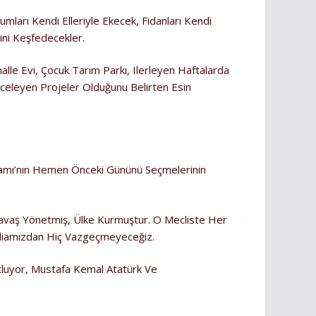
mları Kendi Elleriyle Ekecek, Fidanları Kendi
ini Keşfedecekler.
lle Evi, Çocuk Tarım Parkı, Ilerleyen Haftalarda
nceleyen Projeler Olduğunu Belirten Esin
yramı’nın Hemen Önceki Gününü Seçmelerinin
 Savaş Yönetmiş, Ülke Kurmuştur. O Mecliste Her
Iddiamızdan Hiç Vazgeçmeyeceğiz.
utluyor, Mustafa Kemal Atatürk Ve