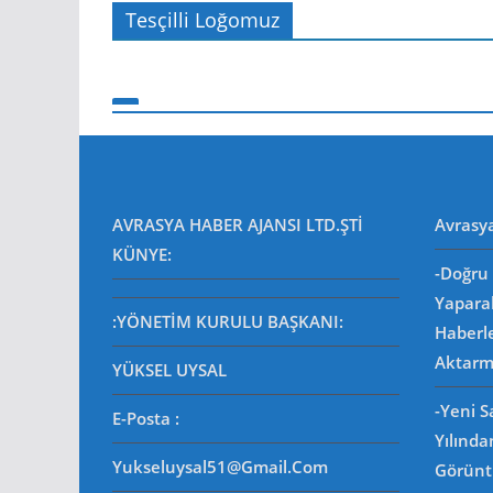
Tesçilli Loğomuz
AVRASYA HABER AJANSI LTD.ŞTİ
Avrasy
KÜNYE:
-Doğru 
Yapara
:YÖNETİM KURULU BAŞKANI:
Haberl
Aktarm
YÜKSEL UYSAL
-Yeni 
E-Posta
:
Yılında
Yukseluysal51@gmail.com
Görüntü