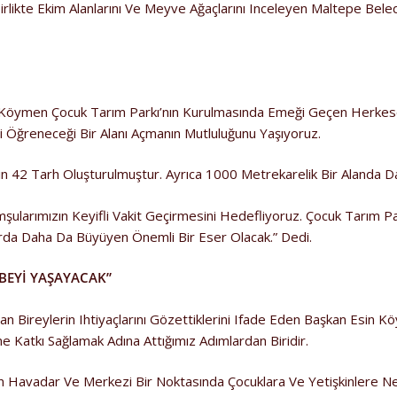
 Birlikte Ekim Alanlarını Ve Meyve Ağaçlarını Inceleyen Maltepe Bel
in Köymen Çocuk Tarım Parkı’nın Kurulmasında Emeği Geçen Herke
i Öğreneceği Bir Alanı Açmanın Mutluluğunu Yaşıyoruz.
 42 Tarh Oluşturulmuştur. Ayrıca 1000 Metrekarelik Bir Alanda Da 
omşularımızın Keyifli Vakit Geçirmesini Hedefliyoruz. Çocuk Tarım 
arda Daha Da Büyüyen Önemli Bir Eser Olacak.” Dedi.
BEYİ YAŞAYACAK”
n Bireylerin Ihtiyaçlarını Gözettiklerini Ifade Eden Başkan Esin K
ne Katkı Sağlamak Adına Attığımız Adımlardan Biridir.
in Havadar Ve Merkezi Bir Noktasında Çocuklara Ve Yetişkinlere Ne