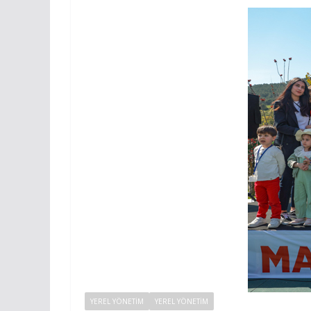
YEREL YÖNETIM
YEREL YÖNETİM