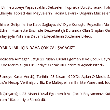
 Bir Tecrübeyi Yaşayacaklar. Sebzeleri Toprakla Buluşturacak, Tohu
 Elleriyle Topladıkları Meyvelerin Tadına Bakarak Doğanın Mucizeler
nsel Gelişimlerine Katkı Sağlayacak.” Diye Konuştu. Feyzullah Maha
l Edilen, Hizmette Erişimde Dezavantajlı Durumda Olan Grupları Ö
 Anlayışıyla Yollarına Devam Edeceklerini Sözlerine Ekledi.
 YARINLARI İÇİN DAHA ÇOK ÇALIŞACAĞIZ”
 Çocuklara Armağan Ettiği 23 Nisan Ulusal Egemenlik Ve Çocuk Ba
ocuklarımız Için Bir Hediye Olarak Bu Parkımızı Açmak Istedik.
n Etmeye Karar Verdiği Tarihtir. 23 Nisan 1920’de Açılan O Meclis
lis’e Hesap Verilmiştir. Biz De Maltepe’mizi Birlikte Yönetmek 
 Çok Çalışacağız. 23 Nisan Ulusal Egemenlik Ve Çocuk Bayramımızı K
rum.” Ifadeleriyle Sürdürdü.