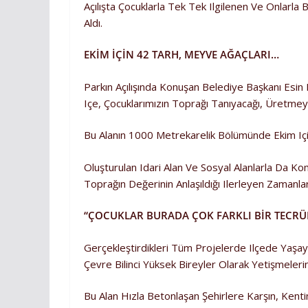
Açılışta Çocuklarla Tek Tek Ilgilenen Ve Onlarla
Aldı.
EKİM İÇİN 42 TARH, MEYVE AĞAÇLARI…
Parkın Açılışında Konuşan Belediye Başkanı Es
Içe, Çocuklarımızın Toprağı Tanıyacağı, Üretmey
Bu Alanın 1000 Metrekarelik Bölümünde Ekim Için
Oluşturulan Idari Alan Ve Sosyal Alanlarla Da K
Toprağın Değerinin Anlaşıldığı Ilerleyen Zamanl
“ÇOCUKLAR BURADA ÇOK FARKLI BİR TECRÜ
Gerçekleştirdikleri Tüm Projelerde Ilçede Yaşaya
Çevre Bilinci Yüksek Bireyler Olarak Yetişmeleri
Bu Alan Hızla Betonlaşan Şehirlere Karşın, Kent