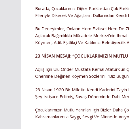
Burada, Çocuklarımız Diğer Parklardan Çok Farklı
Elleriyle Dikecek Ve Ağaçların Dallarından Kendi
Bu Deneyimler, Onların Hem Fiziksel Hem De Zihi
Açılacak Bağımlılıkla Mücadele Merkezi’nin Ihma
Köymen, Adil, Eşitlikçi Ve Katılımcı Belediyecilik
23 NİSAN MESAJI: “ÇOCUKLARIMIZIN MUTLU
Açılış Için Ulu Önder Mustafa Kemal Atatürk’ün
Önemine Değinen Köymen Sözlerini, “Biz Bugün Ç
23 Nisan 1920 Bir Milletin Kendi Kaderini Tayi
Şey Istişare Edilmiş, Savaş Döneminde Dahi Mec
Çocuklarımızın Mutlu Yarınları Için Bizler Daha
Kahramanlarımızı Saygı, Sevgi Ve Minnetle Anıyo