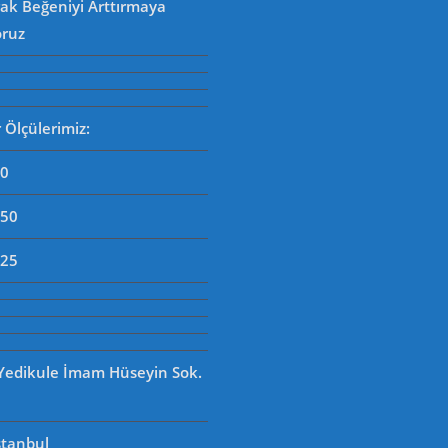
rak Beğeniyi Arttırmaya
oruz
Ölçülerimiz:
90
250
125
 Yedikule İmam Hüseyin Sok.
stanbul