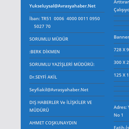
Arttıra
Yukseluysal@avrasyahaber.net
Çalışıy
İban: TR51 0006 4000 0011 0950
5027 70
Banner 
SORUMLU MÜDÜR
728 X 
:BERK DİKMEN
300 X 
SORUMLU YAZİŞLERİ MÜDÜRÜ
:
125 X 
Dr.SEYFİ AKİL
Seyfiakil@avrasyahaber.net
DIŞ HABERLER Ve İLİŞKİLER VE
Adres:
MÜDÜRÜ
No 1
AHMET COŞKUNAYDIN
Fatih-İ