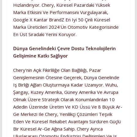
Hızlandırıyor. Chery, Küresel Pazardaki Yüksek
Marka Etkisini Ve Performansını Vurgulayarak,
Google X Kantar BrandZ En Iyi 50 Çinli Küresel
Marka Üreticileri 2024’ün Otomotiv Kategorisinde
En Üst Sıradaki Yerini Koruyor.
Dünya Genelindeki Çevre Dostu Teknolojilerin
Gelişimine Katkı Sağlıyor
Chery’nin Açık Fikirliliğe Olan Bağlılığı, Pazar
Genişlemesinin Ötesine Geçerek, Dünya Genelinde
Iş Birliği Ağları Oluşturmaya Kadar Uzanıyor. Wuhu,
Şangay, Kuzey Amerika, Güney Amerika Ve Avrupa
Olmak Üzere Stratejik Olarak Konumlandırılan 10
Adedin Üzerinde Üretim Ve KD Üssü Ve 8 Büyük Ar-
Ge Merkezi Ile Chery, Yenilikçi Çözümleri Teşvik
Eden Ve Küresel Rekabet Avantajını Sürdüren Güçlü
Bir Küresel Ar-Ge Ağına Sahip. Chery Ayrıca
Uluslararası Otomotiv Endüstrisi Değişimleri Ve Iş