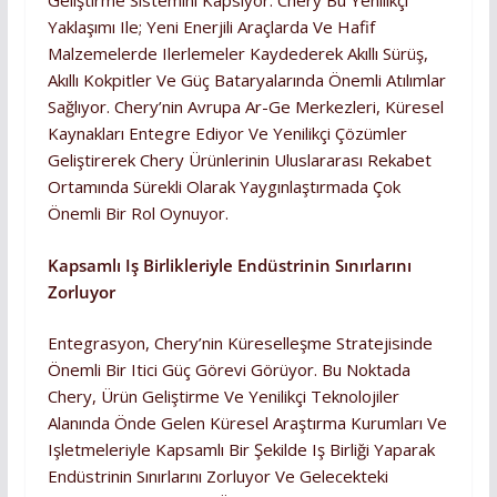
Geliştirme Sistemini Kapsıyor. Chery Bu Yenilikçi
Yaklaşımı Ile; Yeni Enerjili Araçlarda Ve Hafif
Malzemelerde Ilerlemeler Kaydederek Akıllı Sürüş,
Akıllı Kokpitler Ve Güç Bataryalarında Önemli Atılımlar
Sağlıyor. Chery’nin Avrupa Ar-Ge Merkezleri, Küresel
Kaynakları Entegre Ediyor Ve Yenilikçi Çözümler
Geliştirerek Chery Ürünlerinin Uluslararası Rekabet
Ortamında Sürekli Olarak Yaygınlaştırmada Çok
Önemli Bir Rol Oynuyor.
Kapsamlı Iş Birlikleriyle Endüstrinin Sınırlarını
Zorluyor
Entegrasyon, Chery’nin Küreselleşme Stratejisinde
Önemli Bir Itici Güç Görevi Görüyor. Bu Noktada
Chery, Ürün Geliştirme Ve Yenilikçi Teknolojiler
Alanında Önde Gelen Küresel Araştırma Kurumları Ve
Işletmeleriyle Kapsamlı Bir Şekilde Iş Birliği Yaparak
Endüstrinin Sınırlarını Zorluyor Ve Gelecekteki