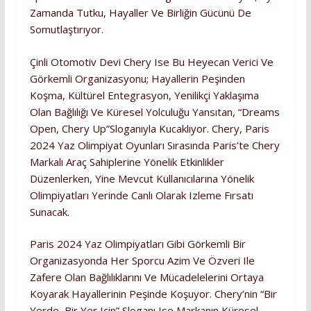
Zamanda Tutku, Hayaller Ve Birliğin Gücünü De
Somutlaştırıyor.
Çinli Otomotiv Devi Chery Ise Bu Heyecan Verici Ve
Görkemli Organizasyonu; Hayallerin Peşinden
Koşma, Kültürel Entegrasyon, Yenilikçi Yaklaşıma
Olan Bağlılığı Ve Küresel Yolculuğu Yansıtan, “Dreams
Open, Chery Up”sloganıyla Kucaklıyor. Chery, Paris
2024 Yaz Olimpiyat Oyunları Sırasında Paris’te Chery
Markalı Araç Sahiplerine Yönelik Etkinlikler
Düzenlerken, Yine Mevcut Kullanıcılarına Yönelik
Olimpiyatları Yerinde Canlı Olarak Izleme Fırsatı
Sunacak.
Paris 2024 Yaz Olimpiyatları Gibi Görkemli Bir
Organizasyonda Her Sporcu Azim Ve Özveri Ile
Zafere Olan Bağlılıklarını Ve Mücadelelerini Ortaya
Koyarak Hayallerinin Peşinde Koşuyor. Chery’nin “Bir
Yerde, Bir Yer Için” Sloganı Ise Markanın Küresel