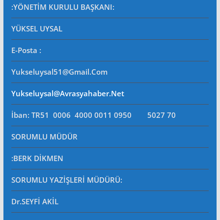
:YÖNETİM KURULU BAŞKANI:
YÜKSEL UYSAL
E-Posta
:
Yukseluysal51@gmail.com
Yukseluysal@avrasyahaber.net
İban: TR51 0006 4000 0011 0950 5027 70
SORUMLU MÜDÜR
:BERK DİKMEN
SORUMLU YAZİŞLERİ MÜDÜRÜ
:
Dr.SEYFİ AKİL