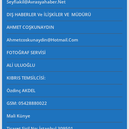
Seyfiakil@avrasyahaber.net
DIŞ HABERLER Ve İLİŞKİLER VE MÜDÜRÜ
AHMET COŞKUNAYDIN
Ahmetcoskunaydin@hotmail.com
FOTOĞRAF SERVİSİ
ALİ ULUOĞLU
KIBRIS TEMSİLCİSİ:
Özdinç AKDEL
GSM: 05428880022
Mali Künye
Ticaret Sicil No
: İstanbul 309501