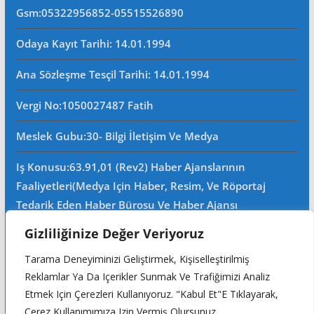
Gsm
:05322956852-05515526890
Odaya Kayıt Tarihi: 14.01.1994
Ana Sözleşme Tesçil Tarihi
: 14.01.1994
Vergi No:
1050027487 Fatih
Meslek Gubu
:30- Bilgi İletişim Ve Medya
Iş Konusu:63.91,01 (Rev2) Haber Ajanslarının
Faaliyetleri(Medya Için Haber, Resim, Ve Röportaj
Tedarik Eden Haber Bürosu Ve Haber Ajansı
Faaliyetleri)iştigal Konusu Ile Ilgili Olarak Fotoğrafçılık,
Gizliliğinize Değer Veriyoruz
Filimcilik, Yayıncılık, Prodöktörlük, Reklamcılık Işleri Ile
Tarama Deneyiminizi Geliştirmek, Kişiselleştirilmiş
Ana Sözleşmede Yazılı Olan Diğer Işleri Yapar.
Reklamlar Ya Da Içerikler Sunmak Ve Trafiğimizi Analiz
Mersis No: 0105002748700015
Etmek Için Çerezleri Kullanıyoruz. "Kabul Et"e Tıklayarak,
Çerez Kullanımımıza Izin Vermiş Olursunuz.