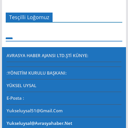
Tesçilli Loğomuz
AVRASYA HABER AJANSI LTD.ŞTİ
KÜNYE:
:YÖNETİM KURULU BAŞKANI:
YÜKSEL UYSAL
E-Posta
:
Yukseluysal51@gmail.com
Yukseluysal@avrasyahaber.net