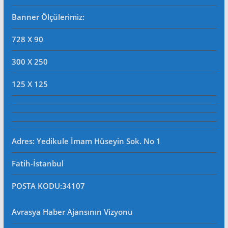
Banner Ölçülerimiz:
728 X 90
300 X 250
125 X 125
Adres: Yedikule İmam Hüseyin Sok. No 1
Fatih-İstanbul
POSTA KODU
:34107
Avrasya Haber Ajansının Vizyonu