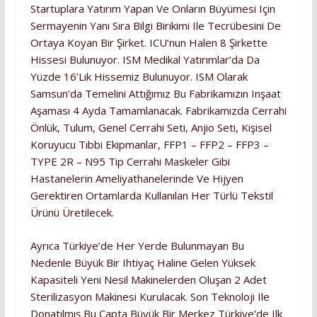
Startuplara Yatırım Yapan Ve Onların Büyümesi Için
Sermayenin Yanı Sıra Bilgi Birikimi Ile Tecrübesini De
Ortaya Koyan Bir Şirket. ICU’nun Halen 8 Şirkette
Hissesi Bulunuyor. ISM Medikal Yatırımlar’da Da
Yüzde 16’lık Hissemiz Bulunuyor. ISM Olarak
Samsun’da Temelini Attığımız Bu Fabrikamızın Inşaat
Aşaması 4 Ayda Tamamlanacak. Fabrikamızda Cerrahi
Önlük, Tulum, Genel Cerrahi Seti, Anjio Seti, Kişisel
Koruyucu Tıbbi Ekipmanlar, FFP1 – FFP2 – FFP3 –
TYPE 2R – N95 Tip Cerrahi Maskeler Gibi
Hastanelerin Ameliyathanelerinde Ve Hijyen
Gerektiren Ortamlarda Kullanılan Her Türlü Tekstil
Ürünü Üretilecek.
Ayrıca Türkiye’de Her Yerde Bulunmayan Bu
Nedenle Büyük Bir Ihtiyaç Haline Gelen Yüksek
Kapasiteli Yeni Nesil Makinelerden Oluşan 2 Adet
Sterilizasyon Makinesi Kurulacak. Son Teknoloji Ile
Donatılmış Bu Çapta Büyük Bir Merkez Türkiye’de Ilk