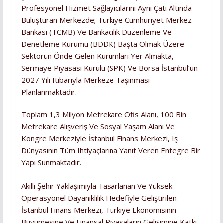
Profesyonel Hizmet Sağlayıcılarını Aynı Çatı Altında
Buluşturan Merkezde; Türkiye Cumhuriyet Merkez
Bankası (TCMB) Ve Bankacılık Düzenleme Ve
Denetleme Kurumu (BDDK) Başta Olmak Üzere
Sektörün Önde Gelen Kurumları Yer Almakta,
Sermaye Piyasası Kurulu (SPK) Ve Borsa İstanbul’un
2027 Yılı Itibarıyla Merkeze Taşınması
Planlanmaktadır.
Toplam 1,3 Milyon Metrekare Ofis Alanı, 100 Bin
Metrekare Alışveriş Ve Sosyal Yaşam Alanı Ve
Kongre Merkeziyle İstanbul Finans Merkezi, Iş
Dünyasının Tüm Ihtiyaçlarına Yanıt Veren Entegre Bir
Yapı Sunmaktadır.
Akıllı Şehir Yaklaşımıyla Tasarlanan Ve Yüksek
Operasyonel Dayanıklılık Hedefiyle Geliştirilen
İstanbul Finans Merkezi, Türkiye Ekonomisinin
Büyümesine Ve Finansal Piyasaların Gelişimine Katkı