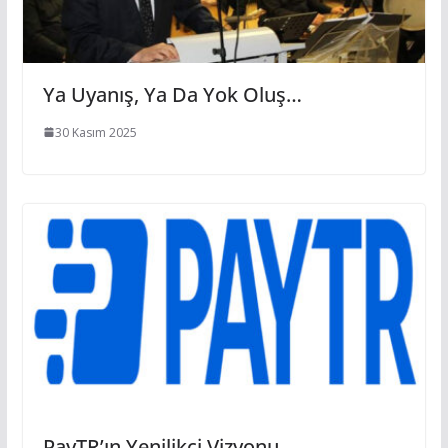
Ya Uyanış, Ya Da Yok Oluş…
30 Kasım 2025
PayTR’ın Yenilikçi Vizyonu…