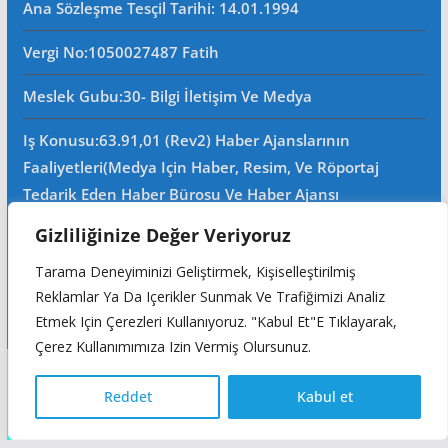
Ana Sözleşme Tesçil Tarihi
: 14.01.1994
Vergi No:
1050027487 Fatih
Meslek Gubu
:30- Bilgi İletişim Ve Medya
Iş Konusu:63.91,01 (Rev2) Haber Ajanslarının
Faaliyetleri(Medya Için Haber, Resim, Ve Röportaj
Tedarik Eden Haber Bürosu Ve Haber Ajansı
Faaliyetleri)iştigal Konusu Ile Ilgili Olarak Fotoğrafçılık,
Gizliliğinize Değer Veriyoruz
Filimcilik, Yayıncılık, Prodöktörlük, Reklamcılık Işleri Ile
Tarama Deneyiminizi Geliştirmek, Kişiselleştirilmiş
Ana Sözleşmede Yazılı Olan Diğer Işleri Yapar.
Reklamlar Ya Da Içerikler Sunmak Ve Trafiğimizi Analiz
Mersis No: 0105002748700015
Etmek Için Çerezleri Kullanıyoruz. "Kabul Et"e Tıklayarak,
Çerez Kullanımımıza Izin Vermiş Olursunuz.
Copyright © 2026
Reddet
Kabul et
Türkçe