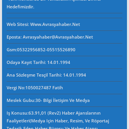
Hedefimizdir.
Web Sitesi
: Www.avrasyahaber.net
Eposta
: Avrasyahaber@avrasyahaber.net
Gsm
:05322956852-05515526890
Odaya Kayıt Tarihi: 14.01.1994
Ana Sözleşme Tesçil Tarihi
: 14.01.1994
Vergi No:
1050027487 Fatih
Meslek Gubu
:30- Bilgi İletişim Ve Medya
Iş Konusu:63.91,01 (Rev2) Haber Ajanslarının
Faaliyetleri(Medya Için Haber, Resim, Ve Röportaj
Tedarik Eden Haber Bürosu Ve Haber Ajansı