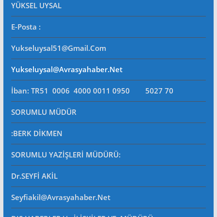
YÜKSEL UYSAL
E-Posta
:
Yukseluysal51@gmail.com
Yukseluysal@avrasyahaber.net
İban: TR51 0006 4000 0011 0950 5027 70
SORUMLU MÜDÜR
:BERK DİKMEN
SORUMLU YAZİŞLERİ MÜDÜRÜ
:
Dr.SEYFİ AKİL
Seyfiakil@avrasyahaber.net