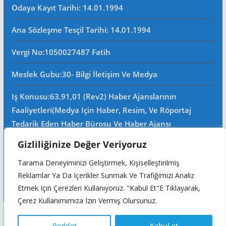
Odaya Kayıt Tarihi: 14.01.1994
Ana Sözleşme Tesçil Tarihi
: 14.01.1994
Vergi No:
1050027487 Fatih
Meslek Gubu
:30- Bilgi İletişim Ve Medya
Iş Konusu:63.91,01 (Rev2) Haber Ajanslarının
Faaliyetleri(Medya Için Haber, Resim, Ve Röportaj
Tedarik Eden Haber Bürosu Ve Haber Ajansı
Faaliyetleri)iştigal Konusu Ile Ilgili Olarak Fotoğrafçılık,
Gizliliğinize Değer Veriyoruz
Filimcilik, Yayıncılık, Prodöktörlük, Reklamcılık Işleri Ile
Tarama Deneyiminizi Geliştirmek, Kişiselleştirilmiş
Ana Sözleşmede Yazılı Olan Diğer Işleri Yapar.
Reklamlar Ya Da Içerikler Sunmak Ve Trafiğimizi Analiz
Mersis No: 0105002748700015
Etmek Için Çerezleri Kullanıyoruz. "Kabul Et"e Tıklayarak,
Çerez Kullanımımıza Izin Vermiş Olursunuz.
Copyright © 2026
Reddet
Kabul et