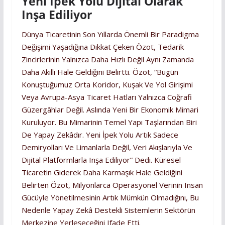
Yeni İpek Yolu Dijital Olarak
Inşa Ediliyor
Dünya Ticaretinin Son Yıllarda Önemli Bir Paradigma
Değişimi Yaşadığına Dikkat Çeken Özot, Tedarik
Zincirlerinin Yalnızca Daha Hızlı Değil Aynı Zamanda
Daha Akıllı Hale Geldiğini Belirtti. Özot, “Bugün
Konuştuğumuz Orta Koridor, Kuşak Ve Yol Girişimi
Veya Avrupa-Asya Ticaret Hatları Yalnızca Coğrafi
Güzergâhlar Değil. Aslında Yeni Bir Ekonomik Mimari
Kuruluyor. Bu Mimarinin Temel Yapı Taşlarından Biri
De Yapay Zekâdır. Yeni İpek Yolu Artık Sadece
Demiryolları Ve Limanlarla Değil, Veri Akışlarıyla Ve
Dijital Platformlarla Inşa Ediliyor” Dedi. Küresel
Ticaretin Giderek Daha Karmaşık Hale Geldiğini
Belirten Özot, Milyonlarca Operasyonel Verinin Insan
Gücüyle Yönetilmesinin Artık Mümkün Olmadığını, Bu
Nedenle Yapay Zekâ Destekli Sistemlerin Sektörün
Merkezine Yerleşeceğini Ifade Etti.