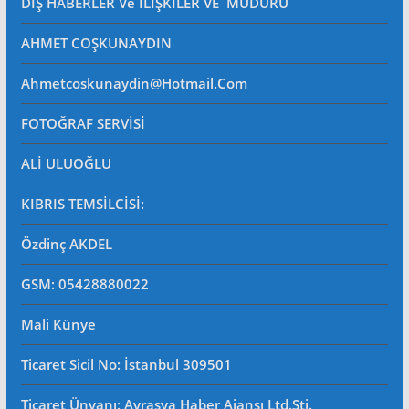
DIŞ HABERLER Ve İLİŞKİLER VE MÜDÜRÜ
AHMET COŞKUNAYDIN
Ahmetcoskunaydin@hotmail.com
FOTOĞRAF SERVİSİ
ALİ ULUOĞLU
KIBRIS TEMSİLCİSİ:
Özdinç AKDEL
GSM: 05428880022
Mali Künye
Ticaret Sicil No
: İstanbul 309501
Ticaret Ünvanı: Avrasya Haber Ajansı Ltd.Şti.