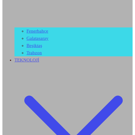
Fenerbahçe
Galatasaray
Beşiktaş
Trabzon
TEKNOLOJİ