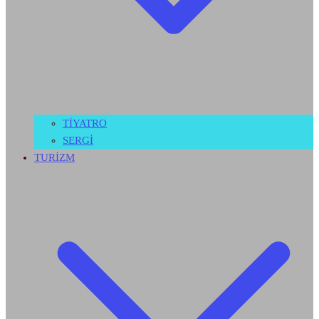
TİYATRO
SERGİ
TURİZM