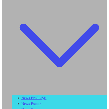
News ENGLİŞH
News France