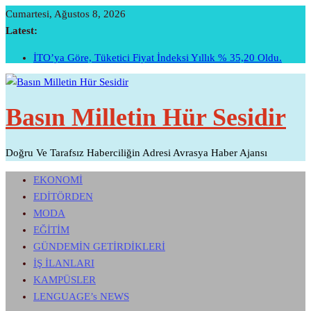
Skip
Cumartesi, Ağustos 8, 2026
To
Latest:
Content
İTO’ya Göre, Tüketici Fiyat İndeksi Yıllık % 35,20 Oldu.
Şehit Pilot Yüzbaşı Cengiz Topel Mezarı Başında Anıldı…
Temmuz Ayı Ihracatı Belli Oldu…
Başarının Işareti…BTM Ilk Altı Ayda 11 Milyon Dolarlık
Basın Milletin Hür Sesidir
Yatırım Çekti…
Sivri Biber Şampiyonluğunu Ilan Etti…
Doğru Ve Tarafsız Haberciliğin Adresi Avrasya Haber Ajansı
EKONOMİ
EDİTÖRDEN
MODA
EĞİTİM
GÜNDEMİN GETİRDİKLERİ
İŞ İLANLARI
KAMPÜSLER
LENGUAGE’s NEWS