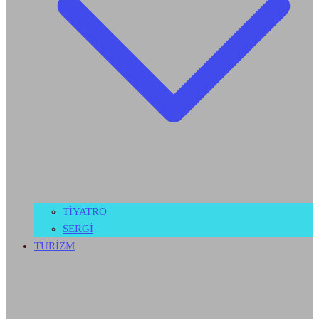
TİYATRO
SERGİ
TURİZM