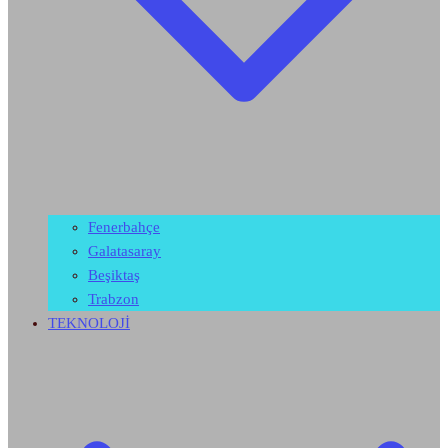
Fenerbahçe
Galatasaray
Beşiktaş
Trabzon
TEKNOLOJİ