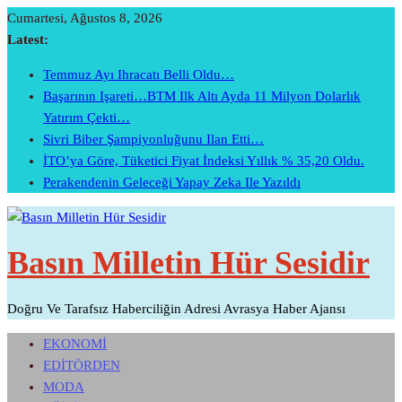
Skip
Cumartesi, Ağustos 8, 2026
To
Latest:
Content
Temmuz Ayı Ihracatı Belli Oldu…
Başarının Işareti…BTM Ilk Altı Ayda 11 Milyon Dolarlık
Yatırım Çekti…
Sivri Biber Şampiyonluğunu Ilan Etti…
İTO’ya Göre, Tüketici Fiyat İndeksi Yıllık % 35,20 Oldu.
Perakendenin Geleceği Yapay Zeka Ile Yazıldı
Basın Milletin Hür Sesidir
Doğru Ve Tarafsız Haberciliğin Adresi Avrasya Haber Ajansı
EKONOMİ
EDİTÖRDEN
MODA