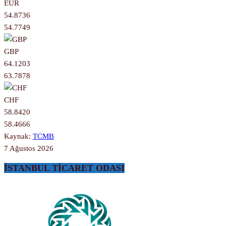
EUR
54.8736
54.7749
GBP
64.1203
63.7878
CHF
58.8420
58.4666
Kaynak:
TCMB
7 Ağustos 2026
İSTANBUL TİCARET ODASI