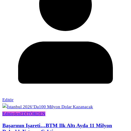
Editör
Editörden
EDİTÖRDEN
Başarının Işareti…BTM Ilk Altı Ayda 11 Milyon