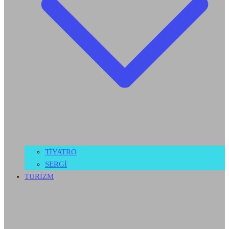
TİYATRO
SERGİ
TURİZM