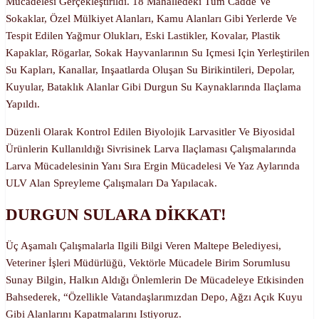
Mücadelesi Gerçekleştirildi. 18 Mahalledeki Tüm Cadde Ve
Sokaklar, Özel Mülkiyet Alanları, Kamu Alanları Gibi Yerlerde Ve
Tespit Edilen Yağmur Olukları, Eski Lastikler, Kovalar, Plastik
Kapaklar, Rögarlar, Sokak Hayvanlarının Su Içmesi Için Yerleştirilen
Su Kapları, Kanallar, Inşaatlarda Oluşan Su Birikintileri, Depolar,
Kuyular, Bataklık Alanlar Gibi Durgun Su Kaynaklarında Ilaçlama
Yapıldı.
Düzenli Olarak Kontrol Edilen Biyolojik Larvasitler Ve Biyosidal
Ürünlerin Kullanıldığı Sivrisinek Larva Ilaçlaması Çalışmalarında
Larva Mücadelesinin Yanı Sıra Ergin Mücadelesi Ve Yaz Aylarında
ULV Alan Spreyleme Çalışmaları Da Yapılacak.
DURGUN SULARA DİKKAT!
Üç Aşamalı Çalışmalarla Ilgili Bilgi Veren Maltepe Belediyesi,
Veteriner İşleri Müdürlüğü, Vektörle Mücadele Birim Sorumlusu
Sunay Bilgin, Halkın Aldığı Önlemlerin De Mücadeleye Etkisinden
Bahsederek, “Özellikle Vatandaşlarımızdan Depo, Ağzı Açık Kuyu
Gibi Alanlarını Kapatmalarını Istiyoruz.