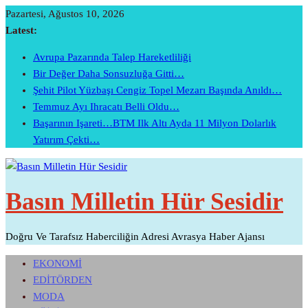
Skip
Pazartesi, Ağustos 10, 2026
To
Latest:
Content
Avrupa Pazarında Talep Hareketliliği
Bir Değer Daha Sonsuzluğa Gitti…
Şehit Pilot Yüzbaşı Cengiz Topel Mezarı Başında Anıldı…
Temmuz Ayı Ihracatı Belli Oldu…
Başarının Işareti…BTM Ilk Altı Ayda 11 Milyon Dolarlık
Yatırım Çekti…
Basın Milletin Hür Sesidir
Doğru Ve Tarafsız Haberciliğin Adresi Avrasya Haber Ajansı
EKONOMİ
EDİTÖRDEN
MODA