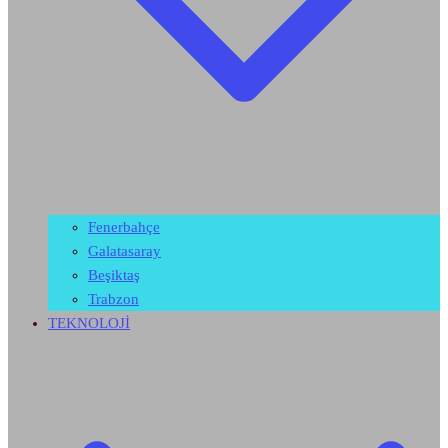
Fenerbahçe
Galatasaray
Beşiktaş
Trabzon
TEKNOLOJİ