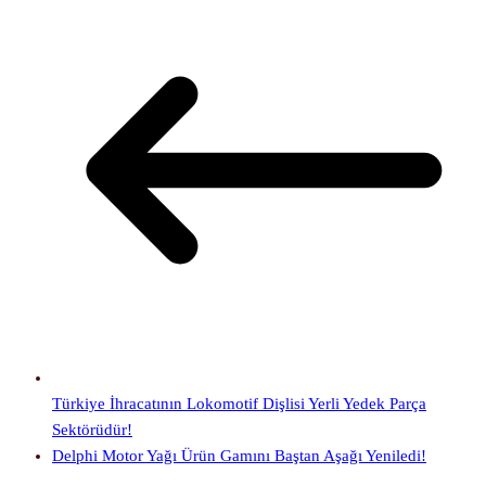
Türkiye İhracatının Lokomotif Dişlisi Yerli Yedek Parça
Sektörüdür!
Delphi Motor Yağı Ürün Gamını Baştan Aşağı Yeniledi!