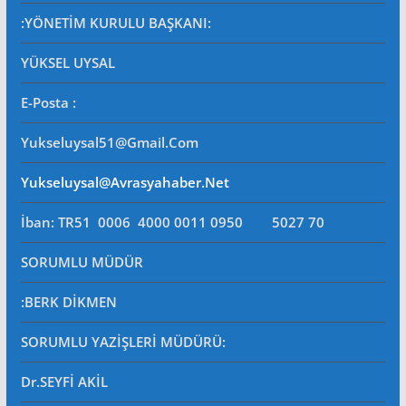
:YÖNETİM KURULU BAŞKANI:
YÜKSEL UYSAL
E-Posta
:
Yukseluysal51@gmail.com
Yukseluysal@avrasyahaber.net
İban: TR51 0006 4000 0011 0950 5027 70
SORUMLU MÜDÜR
:BERK DİKMEN
SORUMLU YAZİŞLERİ MÜDÜRÜ
:
Dr.SEYFİ AKİL