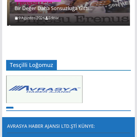
Bir Değer Daha Sonsuzluğa Gitti…
9 Ağustos 2026
Editör
Tesçilli Loğomuz
AVRASYA HABER AJANSI LTD.ŞTİ
KÜNYE: