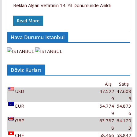
Beklan Algan Vefatının 14. Yıl Dönümünde Anıldı
Read More
Hava Durumu Istanbul
Döviz Kurları
Alış
Satış
USD
47.522
47.608
9
5
EUR
54.774
54.873
9
6
GBP
63.787
64.120
8
3
CHF
58.466
58.842