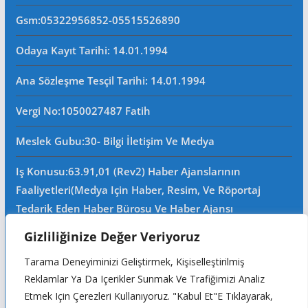
Gsm
:05322956852-05515526890
Odaya Kayıt Tarihi: 14.01.1994
Ana Sözleşme Tesçil Tarihi
: 14.01.1994
Vergi No:
1050027487 Fatih
Meslek Gubu
:30- Bilgi İletişim Ve Medya
Iş Konusu:63.91,01 (Rev2) Haber Ajanslarının
Faaliyetleri(Medya Için Haber, Resim, Ve Röportaj
Tedarik Eden Haber Bürosu Ve Haber Ajansı
Faaliyetleri)iştigal Konusu Ile Ilgili Olarak Fotoğrafçılık,
Gizliliğinize Değer Veriyoruz
Filimcilik, Yayıncılık, Prodöktörlük, Reklamcılık Işleri Ile
Tarama Deneyiminizi Geliştirmek, Kişiselleştirilmiş
Ana Sözleşmede Yazılı Olan Diğer Işleri Yapar.
Reklamlar Ya Da Içerikler Sunmak Ve Trafiğimizi Analiz
Mersis No: 0105002748700015
Etmek Için Çerezleri Kullanıyoruz. "Kabul Et"e Tıklayarak,