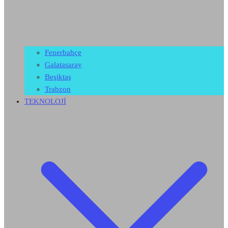
Fenerbahçe
Galatasaray
Beşiktaş
Trabzon
TEKNOLOJİ