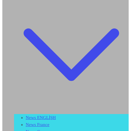
News ENGLİŞH
News France