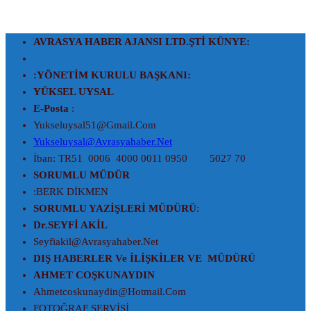
AVRASYA HABER AJANSI LTD.ŞTİ
KÜNYE:
:YÖNETİM KURULU BAŞKANI:
YÜKSEL UYSAL
E-Posta
:
Yukseluysal51@gmail.com
Yukseluysal@avrasyahaber.net
İban: TR51 0006 4000 0011 0950 5027 70
SORUMLU MÜDÜR
:BERK DİKMEN
SORUMLU YAZİŞLERİ MÜDÜRÜ
:
E
Dr.SEYFİ AKİL
Seyfiakil@avrasyahaber.net
DIŞ HABERLER Ve İLİŞKİLER VE MÜDÜRÜ
AHMET COŞKUNAYDIN
Ahmetcoskunaydin@hotmail.com
FOTOĞRAF SERVİSİ