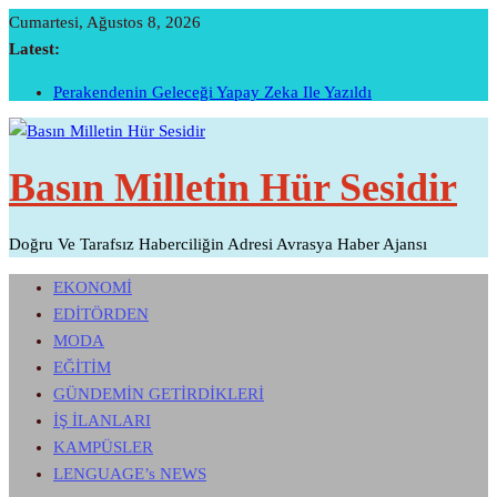
Skip
Cumartesi, Ağustos 8, 2026
To
Latest:
Content
İTO’ya Göre, Tüketici Fiyat İndeksi Yıllık % 35,20 Oldu.
Perakendenin Geleceği Yapay Zeka Ile Yazıldı
Temmuz Ayı Ihracatı Belli Oldu…
Başarının Işareti…BTM Ilk Altı Ayda 11 Milyon Dolarlık
Basın Milletin Hür Sesidir
Yatırım Çekti…
Sivri Biber Şampiyonluğunu Ilan Etti…
Doğru Ve Tarafsız Haberciliğin Adresi Avrasya Haber Ajansı
EKONOMİ
EDİTÖRDEN
MODA
EĞİTİM
GÜNDEMİN GETİRDİKLERİ
İŞ İLANLARI
KAMPÜSLER
LENGUAGE’s NEWS