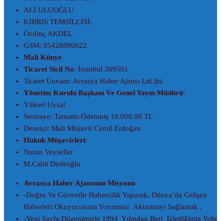
ALİ ULUOĞLU
KIBRIS TEMSİLCİSİ:
Özdinç AKDEL
GSM: 05428880022
Mali Künye
Ticaret Sicil No
: İstanbul 309501
Ticaret Ünvanı: Avrasya Haber Ajansı Ltd.Şti.
Yönetim Kurulu Başkanı Ve Genel Yayın Müdürü
:
Yüksel Uysal
Sermaye: Tamamı Ödenmiş 10.000.00 TL
Denetçi: Mali Müşavir Cemil Erdoğan
Hukuk Müşavirleri
:
Nuran Veyseller
M.Cahit Dedeoğlu
Avrasya Haber Ajansının Misyonu
-Doğru Ve Güvenilir Habercilik Yaparak, Dünya’da Gelişen
Haberleri Okuyucusuna Yorumsuz Aktarmayı Sağlamak .
-Yeni Sayfa Düzenimizle 1994 Yılından Beri Izlediğimiz Yolu