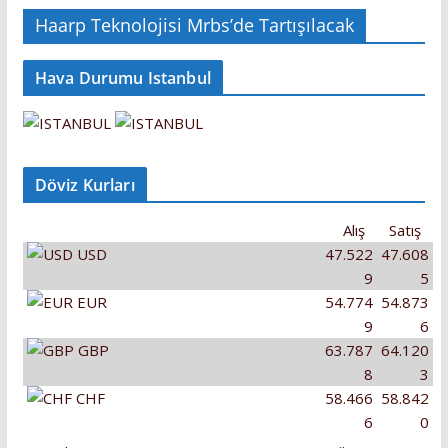
Haarp Teknolojisi Mrbs’de Tartışılacak
Hava Durumu Istanbul
Döviz Kurları
Alış
Satış
USD
47.522
47.608
9
5
EUR
54.774
54.873
9
6
GBP
63.787
64.120
8
3
CHF
58.466
58.842
6
0