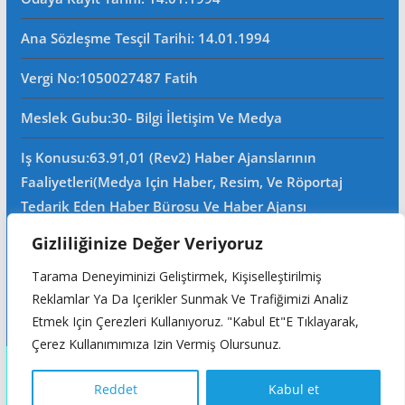
Ana Sözleşme Tesçil Tarihi
: 14.01.1994
Vergi No:
1050027487 Fatih
Meslek Gubu
:30- Bilgi İletişim Ve Medya
Iş Konusu:63.91,01 (Rev2) Haber Ajanslarının
Faaliyetleri(Medya Için Haber, Resim, Ve Röportaj
Tedarik Eden Haber Bürosu Ve Haber Ajansı
Faaliyetleri)iştigal Konusu Ile Ilgili Olarak Fotoğrafçılık,
Gizliliğinize Değer Veriyoruz
Filimcilik, Yayıncılık, Prodöktörlük, Reklamcılık Işleri Ile
Tarama Deneyiminizi Geliştirmek, Kişiselleştirilmiş
Ana Sözleşmede Yazılı Olan Diğer Işleri Yapar.
Reklamlar Ya Da Içerikler Sunmak Ve Trafiğimizi Analiz
Mersis No: 0105002748700015
Etmek Için Çerezleri Kullanıyoruz. "Kabul Et"e Tıklayarak,
Çerez Kullanımımıza Izin Vermiş Olursunuz.
Copyright © 2026
Reddet
Kabul et