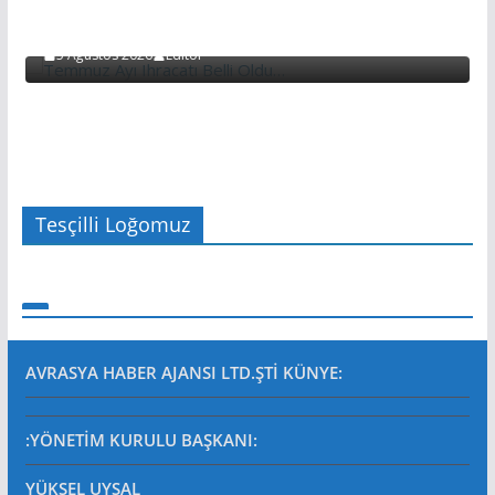
Temmuz Ayı Ihracatı Belli Oldu…
5 Ağustos 2026
Editör
Tesçilli Loğomuz
AVRASYA HABER AJANSI LTD.ŞTİ
KÜNYE:
:YÖNETİM KURULU BAŞKANI:
YÜKSEL UYSAL