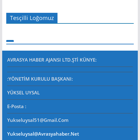
Tesçilli Loğomuz
AVRASYA HABER AJANSI LTD.ŞTİ
KÜNYE:
:YÖNETİM KURULU BAŞKANI:
YÜKSEL UYSAL
E-Posta
:
Yukseluysal51@gmail.com
Yukseluysal@avrasyahaber.net