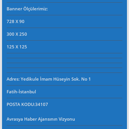
Banner Ölçülerimiz:
728 X 90
300 X 250
125 X 125
Adres: Yedikule İmam Hüseyin Sok. No 1
Fatih-İstanbul
POSTA KODU
:34107
Avrasya Haber Ajansının Vizyonu