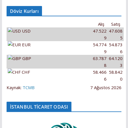
Döviz Kurları
Alış
Satış
USD
47.522
47.608
9
5
EUR
54.774
54.873
9
6
GBP
63.787
64.120
8
3
CHF
58.466
58.842
6
0
Kaynak:
TCMB
7 Ağustos 2026
İSTANBUL TİCARET ODASI