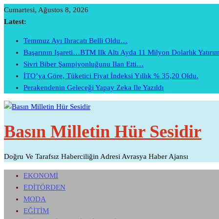
Skip
Cumartesi, Ağustos 8, 2026
To
Latest:
Content
Temmuz Ayı Ihracatı Belli Oldu…
Başarının Işareti…BTM Ilk Altı Ayda 11 Milyon Dolarlık Yatır
Sivri Biber Şampiyonluğunu Ilan Etti…
İTO’ya Göre, Tüketici Fiyat İndeksi Yıllık % 35,20 Oldu.
Perakendenin Geleceği Yapay Zeka Ile Yazıldı
Basın Milletin Hür Sesidir
Doğru Ve Tarafsız Haberciliğin Adresi Avrasya Haber Ajansı
EKONOMİ
EDİTÖRDEN
MODA
EĞİTİM