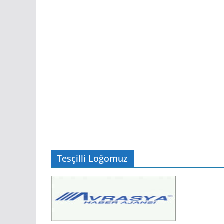
EKONOMİ
EKONOMI
Temmuz Ayı Ihracatı Bell
5 Ağustos 2026
Editör
Tesçilli Loğomuz