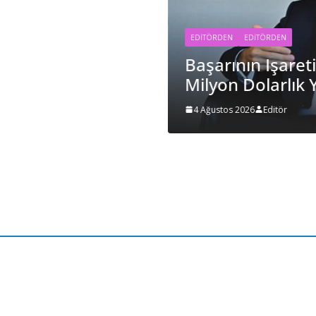
EDİTÖRDEN
EDITÖRDEN
Başarının Işaret
i Oldu…
Milyon Dolarlık 
4 Ağustos 2026
Editör