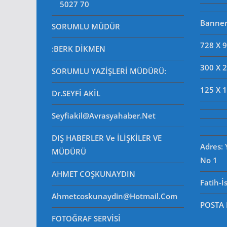
5027 70
Banner 
SORUMLU MÜDÜR
728 X 
:BERK DİKMEN
300 X 
SORUMLU YAZİŞLERİ MÜDÜRÜ
:
125 X 
Dr.SEYFİ AKİL
Seyfiakil@avrasyahaber.net
DIŞ HABERLER Ve İLİŞKİLER VE
Adres:
MÜDÜRÜ
No 1
AHMET COŞKUNAYDIN
Fatih-İ
Ahmetcoskunaydin@hotmail.com
POSTA
FOTOĞRAF SERVİSİ