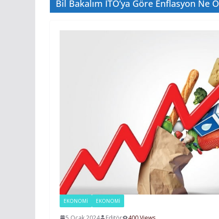
Bil Bakalım İTO’ya Göre Enflasyon Ne 
EKONOMI
EKONOMİ
5 Ocak 2024
Editör
400 Views