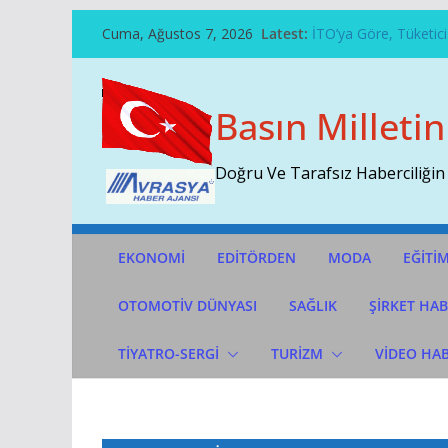
Skip
Cuma, Ağustos 7, 2026
Latest:
İTO’ya Göre, Tüketici 
To
Perakendenin Geleceğ
Content
Temmuz Ayı Ihracatı 
Başarının Işareti…BTM
Basın Milletin
Çekti…
Sivri Biber Şampiyonl
Doğru Ve Tarafsız Haberciliğin
EKONOMİ
EDİTÖRDEN
MODA
EĞİTİ
OTOMOTIV DÜNYASI
SAĞLIK
ŞİRKET HAB
TİYATRO-SERGİ
TURİZM
VİDEO HA