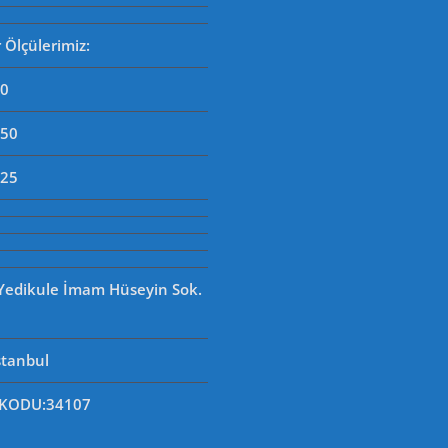
Ölçülerimiz:
90
250
125
 Yedikule İmam Hüseyin Sok.
stanbul
 KODU
:34107