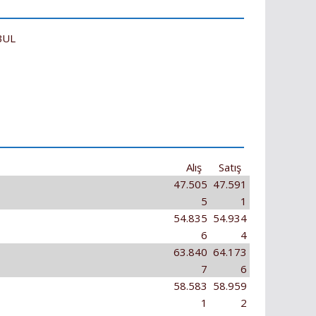
Alış
Satış
47.505
47.591
5
1
54.835
54.934
6
4
63.840
64.173
7
6
58.583
58.959
1
2