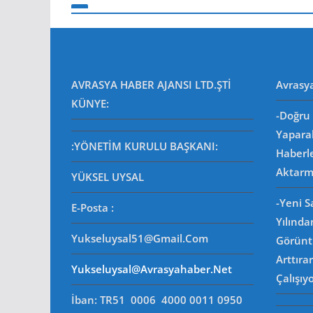
AVRASYA HABER AJANSI LTD.ŞTİ
Avrasy
KÜNYE:
-Doğru 
Yapara
:YÖNETİM KURULU BAŞKANI:
Haberl
Aktarm
YÜKSEL UYSAL
-Yeni 
E-Posta
:
Yılında
Yukseluysal51@gmail.com
Görüntü
Arttıra
Yukseluysal@avrasyahaber.net
Çalışıy
İban: TR51 0006 4000 0011 0950