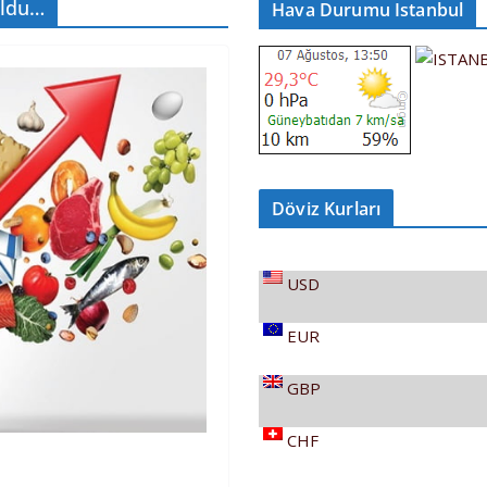
Oldu…
Hava Durumu Istanbul
Döviz Kurları
USD
EUR
GBP
CHF