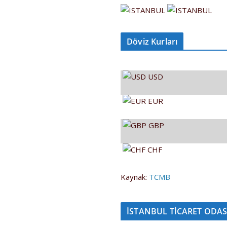
Döviz Kurları
USD
EUR
GBP
CHF
Kaynak:
TCMB
İSTANBUL TİCARET ODAS