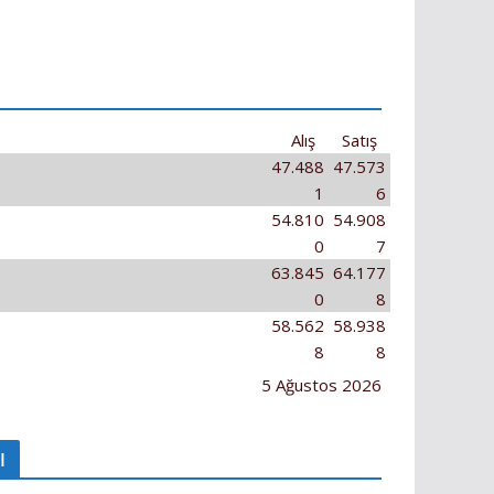
Alış
Satış
47.488
47.573
1
6
54.810
54.908
0
7
63.845
64.177
0
8
58.562
58.938
8
8
5 Ağustos 2026
I