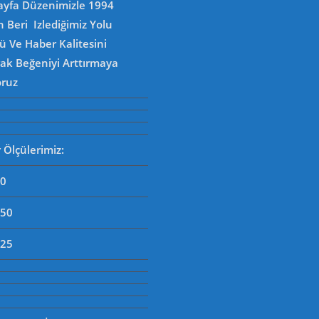
Sayfa Düzenimizle 1994
n Beri Izlediğimiz Yolu
 Ve Haber Kalitesini
rak Beğeniyi Arttırmaya
oruz
Ölçülerimiz:
90
250
125