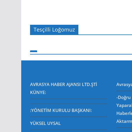
Tesçilli Loğomuz
EKONOMİ
EKONOMI
Temmuz Ayı Ihracatı Belli
5 Ağustos 2026
Editör
AVRASYA HABER AJANSI LTD.ŞTİ
Avrasy
KÜNYE:
-Doğru 
Yapara
:YÖNETİM KURULU BAŞKANI:
Haberl
Aktarm
YÜKSEL UYSAL