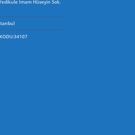
 Yedikule İmam Hüseyin Sok.
stanbul
 KODU
:34107