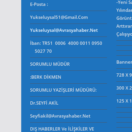
-Yeni 
E-Posta
:
Yılında
Yukseluysal51@gmail.com
Görüntü
Arttıra
Yukseluysal@avrasyahaber.net
Çalışıy
İban: TR51 0006 4000 0011 0950
5027 70
Banner 
SORUMLU MÜDÜR
728 X 
:BERK DİKMEN
300 X 
SORUMLU YAZİŞLERİ MÜDÜRÜ
:
125 X 
Dr.SEYFİ AKİL
Seyfiakil@avrasyahaber.net
DIŞ HABERLER Ve İLİŞKİLER VE