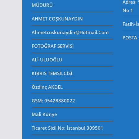
Adres:
MÜDÜRÜ
No 1
AHMET COŞKUNAYDIN
Fatih-İ
Ahmetcoskunaydin@hotmail.com
POSTA
FOTOĞRAF SERVİSİ
ALİ ULUOĞLU
KIBRIS TEMSİLCİSİ:
Özdinç AKDEL
GSM: 05428880022
Mali Künye
Ticaret Sicil No
: İstanbul 309501