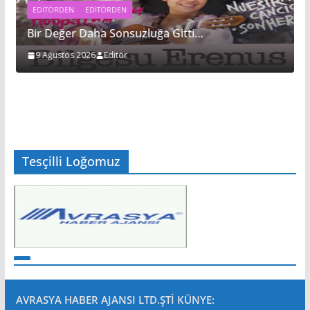
EDITÖRDEN
EDİTÖRDEN
Bir Değer Daha Sonsuzluğa Gitti…
9 Ağustos 2026
Editör
Tesçilli Loğomuz
AVRASYA HABER AJANSI LTD.ŞTİ
KÜNYE: