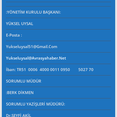
:YÖNETİM KURULU BAŞKANI:
YÜKSEL UYSAL
E-Posta
:
Yukseluysal51@gmail.com
Yukseluysal@avrasyahaber.net
İban: TR51 0006 4000 0011 0950 5027 70
SORUMLU MÜDÜR
:BERK DİKMEN
SORUMLU YAZİŞLERİ MÜDÜRÜ
:
Dr.SEYFİ AKİL