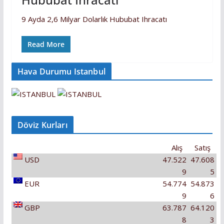
9 Ayda 2,6 Milyar Dolarlık Hububat Ihracatı
Read More
Hava Durumu Istanbul
Döviz Kurları
Alış
Satış
USD
47.522
47.608
9
5
EUR
54.774
54.873
9
6
GBP
63.787
64.120
8
3