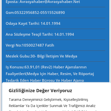
Eposta
: Avrasyahaber@avrasyahaber.net
Gsm
:05322956852-05515526890
Odaya Kayıt Tarihi: 14.01.1994
Ana Sözleşme Tesçil Tarihi
: 14.01.1994
Vergi No:
1050027487 Fatih
Meslek Gubu
:30- Bilgi İletişim Ve Medya
Iş Konusu:63.91,01 (Rev2) Haber Ajanslarının
Faaliyetleri(Medya Için Haber, Resim, Ve Röportaj
Tedarik Eden Haber Bürosu Ve Haber Ajansı
Faaliyetleri)iştigal Konusu Ile Ilgili Olarak Fotoğrafçılık,
Gizliliğinize Değer Veriyoruz
Filimcilik, Yayıncılık, Prodöktörlük, Reklamcılık Işleri Ile
Tarama Deneyiminizi Geliştirmek, Kişiselleştirilmiş
Ana Sözleşmede Yazılı Olan Diğer Işleri Yapar.
Reklamlar Ya Da Içerikler Sunmak Ve Trafiğimizi Analiz